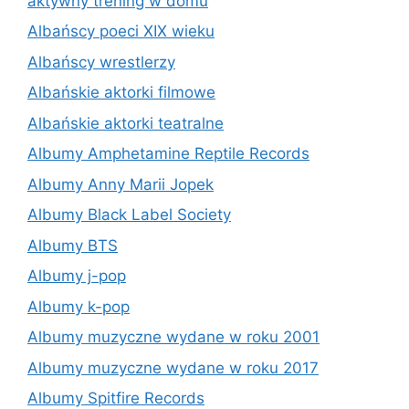
aktywny trening w domu
Albańscy poeci XIX wieku
Albańscy wrestlerzy
Albańskie aktorki filmowe
Albańskie aktorki teatralne
Albumy Amphetamine Reptile Records
Albumy Anny Marii Jopek
Albumy Black Label Society
Albumy BTS
Albumy j-pop
Albumy k-pop
Albumy muzyczne wydane w roku 2001
Albumy muzyczne wydane w roku 2017
Albumy Spitfire Records