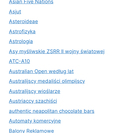
Asian Five Nations
Asjut
Asteroideae
Astrofizyka
Astrologia
Asy myśliwskie ZSRR II wojny światowej
ATC-A10
Australian Open według lat
Australijscy medaliści olimpijscy
Australijscy wioślarze
Austriaccy szachiści
authentic neapolitan chocolate bars
Automaty komercyjne
Balony Reklamowe