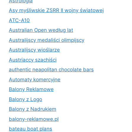
Astrologia
Asy myśliwskie ZSRR II wojny światowej
ATC-A10
Australian Open według lat
Australijscy medaliści olimpijscy
Australijscy wioślarze
Austriaccy szachiści
authentic neapolitan chocolate bars
Automaty komercyjne
Balony Reklamowe
Balony z Logo
Balony z Nadrukiem
balony-reklamowe.pl
bateau boat plans