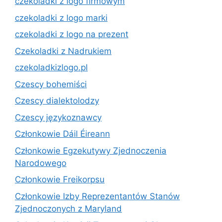
czekoladki z logo firmowym
czekoladki z logo marki
czekoladki z logo na prezent
Czekoladki z Nadrukiem
czekoladkizlogo.pl
Czescy bohemiści
Czescy dialektolodzy
Czescy językoznawcy
Członkowie Dáil Éireann
Członkowie Egzekutywy Zjednoczenia
Narodowego
Członkowie Freikorpsu
Członkowie Izby Reprezentantów Stanów
Zjednoczonych z Maryland