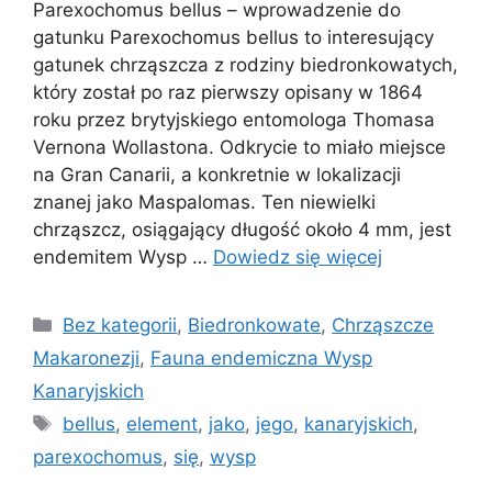
Parexochomus bellus – wprowadzenie do
gatunku Parexochomus bellus to interesujący
gatunek chrząszcza z rodziny biedronkowatych,
który został po raz pierwszy opisany w 1864
roku przez brytyjskiego entomologa Thomasa
Vernona Wollastona. Odkrycie to miało miejsce
na Gran Canarii, a konkretnie w lokalizacji
znanej jako Maspalomas. Ten niewielki
chrząszcz, osiągający długość około 4 mm, jest
endemitem Wysp …
Dowiedz się więcej
Kategorie
Bez kategorii
,
Biedronkowate
,
Chrząszcze
Makaronezji
,
Fauna endemiczna Wysp
Kanaryjskich
Tagi
bellus
,
element
,
jako
,
jego
,
kanaryjskich
,
parexochomus
,
się
,
wysp