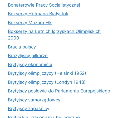
Bohaterowie Pracy Socjalistycznej
Bokserzy Hetmana Białystok
Bokserzy Mazura Ełk
Bokserzy na Letnich Igrzyskach Olimpijskich
2000
Bracia polscy
Brazylijscy piłkarze
Brytyjscy ekonomiści
Brytyjscy olimpijczycy (Helsinki 1952)
Brytyjscy olimpijczycy (Londyn 1948)
Brytyjscy posłowie do Parlamentu Europejskiego
Brytyjscy samorządowcy
Brytyjscy zapaśnicy
Brytyjskie czasopisma biologiczne