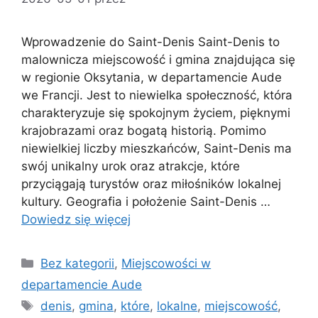
Wprowadzenie do Saint-Denis Saint-Denis to
malownicza miejscowość i gmina znajdująca się
w regionie Oksytania, w departamencie Aude
we Francji. Jest to niewielka społeczność, która
charakteryzuje się spokojnym życiem, pięknymi
krajobrazami oraz bogatą historią. Pomimo
niewielkiej liczby mieszkańców, Saint-Denis ma
swój unikalny urok oraz atrakcje, które
przyciągają turystów oraz miłośników lokalnej
kultury. Geografia i położenie Saint-Denis …
Dowiedz się więcej
Kategorie
Bez kategorii
,
Miejscowości w
departamencie Aude
Tagi
denis
,
gmina
,
które
,
lokalne
,
miejscowość
,