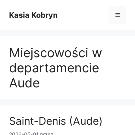
Przejdź
do
Kasia Kobryn
Menu
treści
Miejscowości w
departamencie
Aude
Saint-Denis (Aude)
2026-05-01
przez