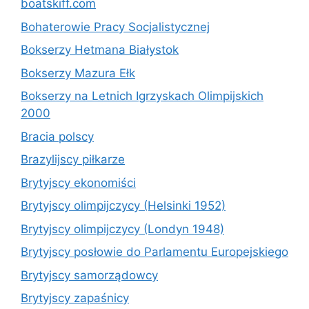
boatskiff.com
Bohaterowie Pracy Socjalistycznej
Bokserzy Hetmana Białystok
Bokserzy Mazura Ełk
Bokserzy na Letnich Igrzyskach Olimpijskich
2000
Bracia polscy
Brazylijscy piłkarze
Brytyjscy ekonomiści
Brytyjscy olimpijczycy (Helsinki 1952)
Brytyjscy olimpijczycy (Londyn 1948)
Brytyjscy posłowie do Parlamentu Europejskiego
Brytyjscy samorządowcy
Brytyjscy zapaśnicy