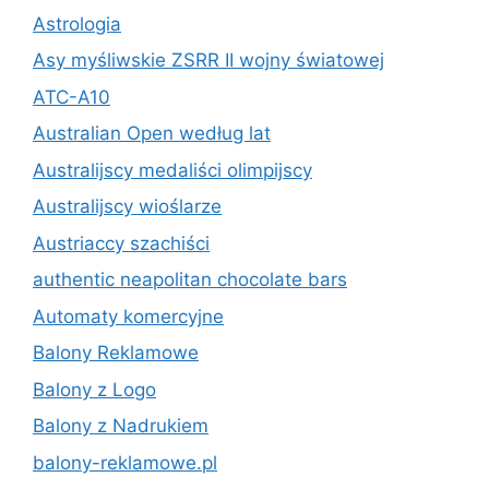
Astrologia
Asy myśliwskie ZSRR II wojny światowej
ATC-A10
Australian Open według lat
Australijscy medaliści olimpijscy
Australijscy wioślarze
Austriaccy szachiści
authentic neapolitan chocolate bars
Automaty komercyjne
Balony Reklamowe
Balony z Logo
Balony z Nadrukiem
balony-reklamowe.pl