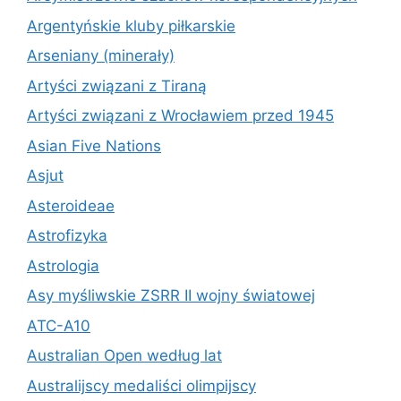
Argentyńskie kluby piłkarskie
Arseniany (minerały)
Artyści związani z Tiraną
Artyści związani z Wrocławiem przed 1945
Asian Five Nations
Asjut
Asteroideae
Astrofizyka
Astrologia
Asy myśliwskie ZSRR II wojny światowej
ATC-A10
Australian Open według lat
Australijscy medaliści olimpijscy