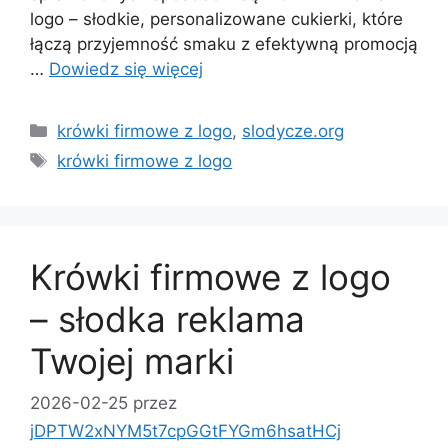
logo – słodkie, personalizowane cukierki, które
łączą przyjemność smaku z efektywną promocją
…
Dowiedz się więcej
Kategorie
krówki firmowe z logo
,
slodycze.org
Tagi
krówki firmowe z logo
Krówki firmowe z logo
– słodka reklama
Twojej marki
2026-02-25
przez
jDPTW2xNYM5t7cpGGtFYGm6hsatHCj