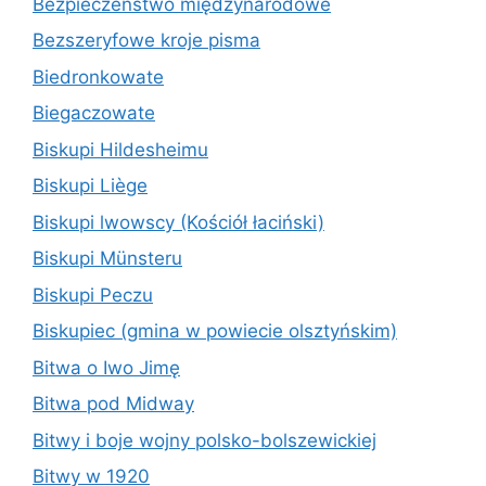
Bezpieczeństwo międzynarodowe
Bezszeryfowe kroje pisma
Biedronkowate
Biegaczowate
Biskupi Hildesheimu
Biskupi Liège
Biskupi lwowscy (Kościół łaciński)
Biskupi Münsteru
Biskupi Peczu
Biskupiec (gmina w powiecie olsztyńskim)
Bitwa o Iwo Jimę
Bitwa pod Midway
Bitwy i boje wojny polsko-bolszewickiej
Bitwy w 1920