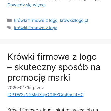
Dowiedz się więcej
Kategorie
krówki firmowe z logo
,
krowkizlogo.pl
Tagi
krówki firmowe z logo
Krówki firmowe z logo
– skuteczny sposób na
promocję marki
2026-01-05
przez
jDPTW2xNYM5t7cpGGtFYGm6hsatHCj
Krówki firmowe z logo – skuteczny sposób na