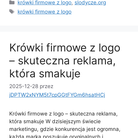
Kategorie
krówki firmowe z logo
,
slodycze.org
Tagi
krówki firmowe z logo
Krówki firmowe z logo
– skuteczna reklama,
która smakuje
2025-12-28
przez
jDPTW2xNYM5t7cpGGtFYGm6hsatHCj
Krówki firmowe z logo – skuteczna reklama,
która smakuje W dzisiejszym świecie
marketingu, gdzie konkurencja jest ogromna,
każda marka poszukuje oryginalnych i