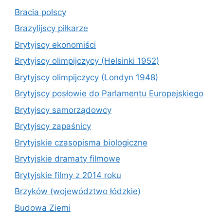
Bracia polscy
Brazylijscy piłkarze
Brytyjscy ekonomiści
Brytyjscy olimpijczycy (Helsinki 1952)
Brytyjscy olimpijczycy (Londyn 1948)
Brytyjscy posłowie do Parlamentu Europejskiego
Brytyjscy samorządowcy
Brytyjscy zapaśnicy
Brytyjskie czasopisma biologiczne
Brytyjskie dramaty filmowe
Brytyjskie filmy z 2014 roku
Brzyków (województwo łódzkie)
Budowa Ziemi