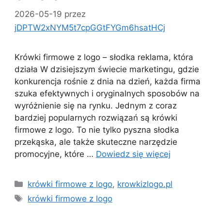
2026-05-19
przez
jDPTW2xNYM5t7cpGGtFYGm6hsatHCj
Krówki firmowe z logo – słodka reklama, która
działa W dzisiejszym świecie marketingu, gdzie
konkurencja rośnie z dnia na dzień, każda firma
szuka efektywnych i oryginalnych sposobów na
wyróżnienie się na rynku. Jednym z coraz
bardziej popularnych rozwiązań są krówki
firmowe z logo. To nie tylko pyszna słodka
przekąska, ale także skuteczne narzędzie
promocyjne, które …
Dowiedz się więcej
Kategorie
krówki firmowe z logo
,
krowkizlogo.pl
Tagi
krówki firmowe z logo