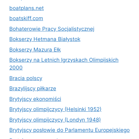
boatplans.net
boatskiff.com
Bohaterowie Pracy Socjalistycznej
Bokserzy Hetmana Białystok
Bokserzy Mazura Ełk
Bokserzy na Letnich Igrzyskach Olimpijskich
2000
Bracia polscy
Brazylijscy piłkarze
Brytyjscy ekonomiści
Brytyjscy olimpijczycy (Helsinki 1952)
Brytyjscy olimpijczycy (Londyn 1948)
Brytyjscy posłowie do Parlamentu Europejskiego