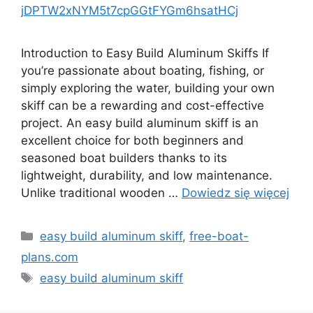
jDPTW2xNYM5t7cpGGtFYGm6hsatHCj
Introduction to Easy Build Aluminum Skiffs If
you’re passionate about boating, fishing, or
simply exploring the water, building your own
skiff can be a rewarding and cost-effective
project. An easy build aluminum skiff is an
excellent choice for both beginners and
seasoned boat builders thanks to its
lightweight, durability, and low maintenance.
Unlike traditional wooden …
Dowiedz się więcej
Kategorie
easy build aluminum skiff
,
free-boat-
plans.com
Tagi
easy build aluminum skiff