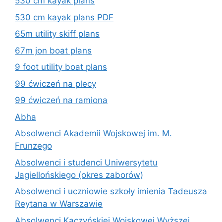
530 cm kayak plans
530 cm kayak plans PDF
65m utility skiff plans
67m jon boat plans
9 foot utility boat plans
99 ćwiczeń na plecy
99 ćwiczeń na ramiona
Abha
Absolwenci Akademii Wojskowej im. M.
Frunzego
Absolwenci i studenci Uniwersytetu
Jagiellońskiego (okres zaborów)
Absolwenci i uczniowie szkoły imienia Tadeusza
Reytana w Warszawie
Absolwenci Kaczyńskiej Wojskowej Wyższej