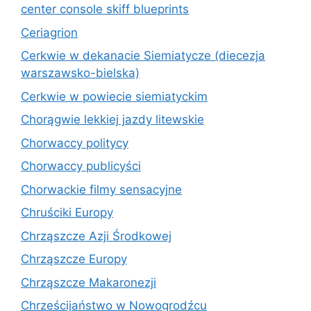
center console skiff blueprints
Ceriagrion
Cerkwie w dekanacie Siemiatycze (diecezja
warszawsko-bielska)
Cerkwie w powiecie siemiatyckim
Chorągwie lekkiej jazdy litewskie
Chorwaccy politycy
Chorwaccy publicyści
Chorwackie filmy sensacyjne
Chruściki Europy
Chrząszcze Azji Środkowej
Chrząszcze Europy
Chrząszcze Makaronezji
Chrześcijaństwo w Nowogrodźcu