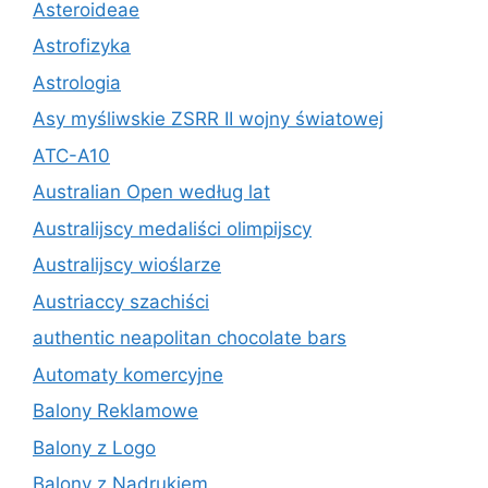
Asteroideae
Astrofizyka
Astrologia
Asy myśliwskie ZSRR II wojny światowej
ATC-A10
Australian Open według lat
Australijscy medaliści olimpijscy
Australijscy wioślarze
Austriaccy szachiści
authentic neapolitan chocolate bars
Automaty komercyjne
Balony Reklamowe
Balony z Logo
Balony z Nadrukiem