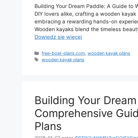
Building Your Dream Paddle: A Guide to 
DIY lovers alike, crafting a wooden kayak 
embracing a rewarding hands-on experienc
Wooden kayaks blend the timeless beauty o
Dowiedz się więcej
Kategorie
free-boat-plans.com
,
wooden kayak plans
Tagi
wooden kayak plans
Building Your Dream
Comprehensive Gui
Plans
2026-01-02
przez
jDPTW2xNYM5t7cpGGtFYGm6