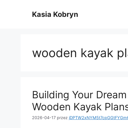
Przejdź
do
Kasia Kobryn
treści
wooden kayak p
Building Your Dream
Wooden Kayak Plan
2026-04-17
przez
jDPTW2xNYM5t7cpGGtFYGm6