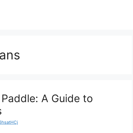
lans
 Paddle: A Guide to
s
hsatHCj