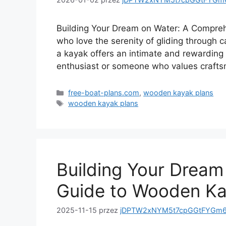
Building Your Dream on Water: A Compre
who love the serenity of gliding through ca
a kayak offers an intimate and rewarding 
enthusiast or someone who values crafts
Kategorie
free-boat-plans.com
,
wooden kayak plans
Tagi
wooden kayak plans
Building Your Dream
Guide to Wooden Ka
2025-11-15
przez
jDPTW2xNYM5t7cpGGtFYGm6