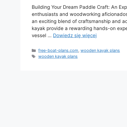
Building Your Dream Paddle Craft: An Ex
enthusiasts and woodworking aficionados 
an exciting blend of craftsmanship and a
kayak provide a rewarding hands-on exper
vessel …
Dowiedz się więcej
Kategorie
free-boat-plans.com
,
wooden kayak plans
Tagi
wooden kayak plans