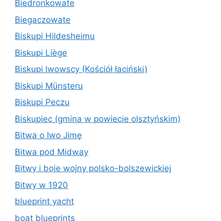
Biedronkowate
Biegaczowate
Biskupi Hildesheimu
Biskupi Liège
Biskupi lwowscy (Kościół łaciński)
Biskupi Münsteru
Biskupi Peczu
Biskupiec (gmina w powiecie olsztyńskim)
Bitwa o Iwo Jimę
Bitwa pod Midway
Bitwy i boje wojny polsko-bolszewickiej
Bitwy w 1920
blueprint yacht
boat blueprints