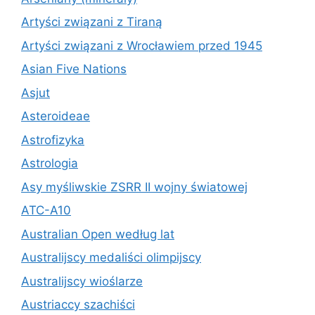
Artyści związani z Tiraną
Artyści związani z Wrocławiem przed 1945
Asian Five Nations
Asjut
Asteroideae
Astrofizyka
Astrologia
Asy myśliwskie ZSRR II wojny światowej
ATC-A10
Australian Open według lat
Australijscy medaliści olimpijscy
Australijscy wioślarze
Austriaccy szachiści