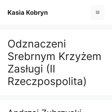
Przejdź
do
Kasia Kobryn
Menu
treści
Odznaczeni
Srebrnym Krzyżem
Zasługi (II
Rzeczpospolita)