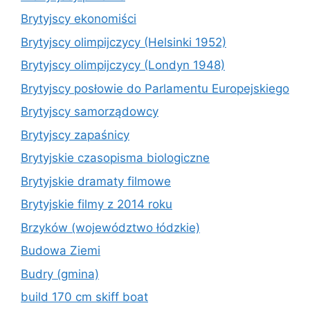
Brytyjscy ekonomiści
Brytyjscy olimpijczycy (Helsinki 1952)
Brytyjscy olimpijczycy (Londyn 1948)
Brytyjscy posłowie do Parlamentu Europejskiego
Brytyjscy samorządowcy
Brytyjscy zapaśnicy
Brytyjskie czasopisma biologiczne
Brytyjskie dramaty filmowe
Brytyjskie filmy z 2014 roku
Brzyków (województwo łódzkie)
Budowa Ziemi
Budry (gmina)
build 170 cm skiff boat