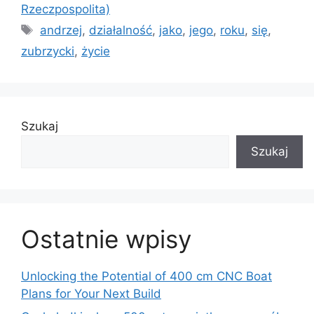
Rzeczpospolita)
Tagi
andrzej
,
działalność
,
jako
,
jego
,
roku
,
się
,
zubrzycki
,
życie
Szukaj
Szukaj
Ostatnie wpisy
Unlocking the Potential of 400 cm CNC Boat
Plans for Your Next Build