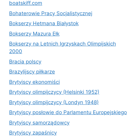
boatskiff.com
Bohaterowie Pracy Socjalistycznej
Bokserzy Hetmana Białystok
Bokserzy Mazura Ełk
Bokserzy na Letnich Igrzyskach Olimpijskich
2000
Bracia polscy
Brazylijscy piłkarze
Brytyjscy ekonomiści
Brytyjscy olimpijczycy (Helsinki 1952)
Brytyjscy olimpijczycy (Londyn 1948)
Brytyjscy posłowie do Parlamentu Europejskiego
Brytyjscy samorządowcy
Brytyjscy zapaśnicy