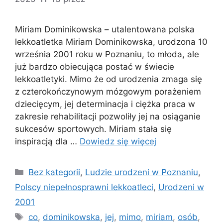
Miriam Dominikowska – utalentowana polska
lekkoatletka Miriam Dominikowska, urodzona 10
września 2001 roku w Poznaniu, to młoda, ale
już bardzo obiecująca postać w świecie
lekkoatletyki. Mimo że od urodzenia zmaga się
z czterokończynowym mózgowym porażeniem
dziecięcym, jej determinacja i ciężka praca w
zakresie rehabilitacji pozwoliły jej na osiąganie
sukcesów sportowych. Miriam stała się
inspiracją dla …
Dowiedz się więcej
Kategorie
Bez kategorii
,
Ludzie urodzeni w Poznaniu
,
Polscy niepełnosprawni lekkoatleci
,
Urodzeni w
2001
Tagi
co
,
dominikowska
,
jej
,
mimo
,
miriam
,
osób
,