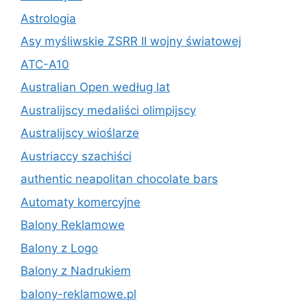
Astrologia
Asy myśliwskie ZSRR II wojny światowej
ATC-A10
Australian Open według lat
Australijscy medaliści olimpijscy
Australijscy wioślarze
Austriaccy szachiści
authentic neapolitan chocolate bars
Automaty komercyjne
Balony Reklamowe
Balony z Logo
Balony z Nadrukiem
balony-reklamowe.pl