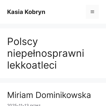
Przejdź
do
Kasia Kobryn
Menu
treści
Polscy
niepełnosprawni
lekkoatleci
Miriam Dominikowska
2025-11-13
przez