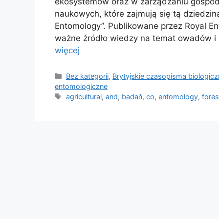
ekosystemów oraz w zarządzaniu gospoda
naukowych, które zajmują się tą dziedziną
Entomology”. Publikowane przez Royal En
ważne źródło wiedzy na temat owadów i
więcej
Kategorie
Bez kategorii
,
Brytyjskie czasopisma biologic
entomologiczne
Tagi
agricultural
,
and
,
badań
,
co
,
entomology
,
fores