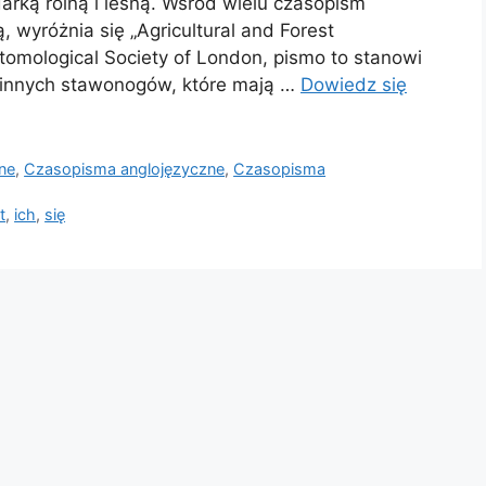
rką rolną i leśną. Wśród wielu czasopism
, wyróżnia się „Agricultural and Forest
tomological Society of London, pismo to stanowi
 innych stawonogów, które mają …
Dowiedz się
zne
,
Czasopisma anglojęzyczne
,
Czasopisma
t
,
ich
,
się