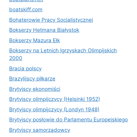
boatskiff.com
Bohaterowie Pracy Socjalistycznej
Bokserzy Hetmana Białystok
Bokserzy Mazura Ełk
Bokserzy na Letnich Igrzyskach Olimpijskich
2000
Bracia polscy
Brazylijscy piłkarze
Brytyjscy ekonomiści
Brytyjscy olimpijczycy (Helsinki 1952)
Brytyjscy olimpijczycy (Londyn 1948)
Brytyjscy posłowie do Parlamentu Europejskiego
Brytyjscy samorządowcy