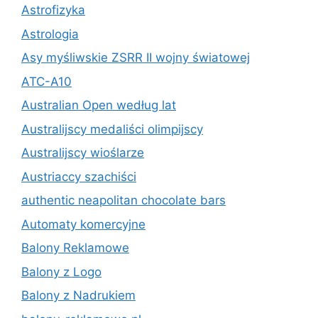
Astrofizyka
Astrologia
Asy myśliwskie ZSRR II wojny światowej
ATC-A10
Australian Open według lat
Australijscy medaliści olimpijscy
Australijscy wioślarze
Austriaccy szachiści
authentic neapolitan chocolate bars
Automaty komercyjne
Balony Reklamowe
Balony z Logo
Balony z Nadrukiem