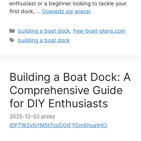
enthusiast or a beginner looking to tackle your
first dock, …
Dowiedz się więcej
Kategorie
building a boat dock
,
free-boat-plans.com
Tagi
building a boat dock
Building a Boat Dock: A
Comprehensive Guide
for DIY Enthusiasts
2025-12-02
przez
jDPTW2xNYM5t7cpGGtFYGm6hsatHCj