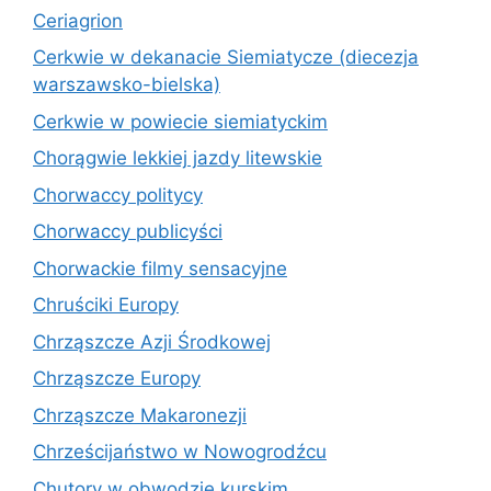
Ceriagrion
Cerkwie w dekanacie Siemiatycze (diecezja
warszawsko-bielska)
Cerkwie w powiecie siemiatyckim
Chorągwie lekkiej jazdy litewskie
Chorwaccy politycy
Chorwaccy publicyści
Chorwackie filmy sensacyjne
Chruściki Europy
Chrząszcze Azji Środkowej
Chrząszcze Europy
Chrząszcze Makaronezji
Chrześcijaństwo w Nowogrodźcu
Chutory w obwodzie kurskim