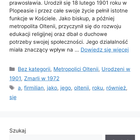
prawosławia. Urodził się 18 lutego 1901 roku w
Plopeasie i przez całe swoje życie pełnił istotne
funkcje w Kościele. Jako biskup, a później
metropolita Oltenii, przyczynił się do rozwoju
edukacji religijnej oraz dbał o duchowe
potrzeby swojej społeczności. Jego działalność
miała znaczący wpływ na …
Dowiedz się więcej
Kategorie
Bez kategorii
,
Metropolici Oltenii
,
Urodzeni w
1901
,
Zmarli w 1972
Tagi
a
,
firmilian
,
jako
,
jego
,
oltenii
,
roku
,
również
,
się
Szukaj