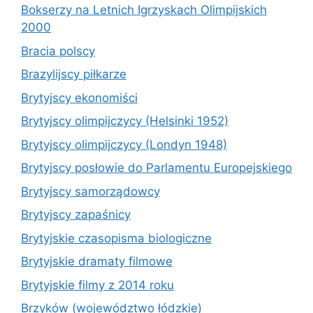
Bokserzy na Letnich Igrzyskach Olimpijskich
2000
Bracia polscy
Brazylijscy piłkarze
Brytyjscy ekonomiści
Brytyjscy olimpijczycy (Helsinki 1952)
Brytyjscy olimpijczycy (Londyn 1948)
Brytyjscy posłowie do Parlamentu Europejskiego
Brytyjscy samorządowcy
Brytyjscy zapaśnicy
Brytyjskie czasopisma biologiczne
Brytyjskie dramaty filmowe
Brytyjskie filmy z 2014 roku
Brzyków (województwo łódzkie)