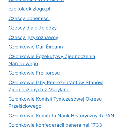
czekoladkizlogo.pl
Czescy bohemiści
Czescy dialektolodzy
Czescy językoznawcy
Członkowie Dáil Éireann
Członkowie Egzekutywy Zjednoczenia
Narodowego
Członkowie Freikorpsu
Członkowie Izby Reprezentantów Stanów
Zjednoczonych z Maryland
Członkowie Komisji Tymczasowej Okresu
Przejściowego
Członkowie Komitetu Nauk Historycznych PAN
Członkowie konfederacji generalnej 1733