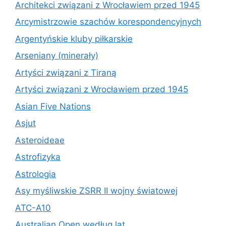
Architekci związani z Wrocławiem przed 1945
Arcymistrzowie szachów korespondencyjnych
Argentyńskie kluby piłkarskie
Arseniany (minerały)
Artyści związani z Tiraną
Artyści związani z Wrocławiem przed 1945
Asian Five Nations
Asjut
Asteroideae
Astrofizyka
Astrologia
Asy myśliwskie ZSRR II wojny światowej
ATC-A10
Australian Open według lat