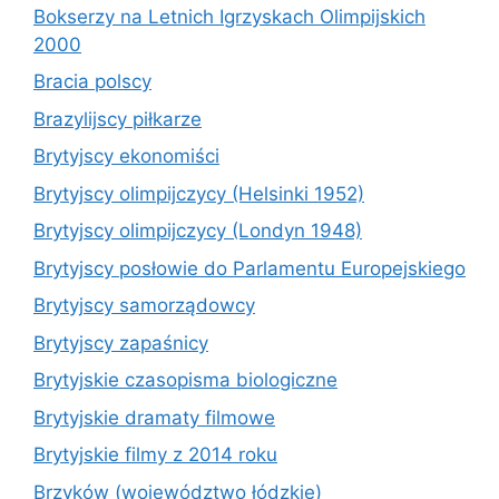
Bokserzy na Letnich Igrzyskach Olimpijskich
2000
Bracia polscy
Brazylijscy piłkarze
Brytyjscy ekonomiści
Brytyjscy olimpijczycy (Helsinki 1952)
Brytyjscy olimpijczycy (Londyn 1948)
Brytyjscy posłowie do Parlamentu Europejskiego
Brytyjscy samorządowcy
Brytyjscy zapaśnicy
Brytyjskie czasopisma biologiczne
Brytyjskie dramaty filmowe
Brytyjskie filmy z 2014 roku
Brzyków (województwo łódzkie)