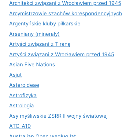
Architekci związani z Wrocławiem przed 1945
Arcymistrzowie szachów korespondencyjnych
Argentyńskie kluby piłkarskie
Arseniany (minerały)
Artyści związani z Tiraną
Artyści związani z Wrocławiem przed 1945
Asian Five Nations
Asjut
Asteroideae
Astrofizyka
Astrologia
Asy myśliwskie ZSRR II wojny światowej
ATC-A10
Australian Open według lat