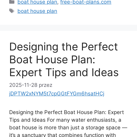
Kategorie
boat house plan
,
free-boat-plans.com
Tagi
boat house plan
Designing the Perfect
Boat House Plan:
Expert Tips and Ideas
2025-11-28
przez
jDPTW2xNYM5t7cpGGtFYGm6hsatHCj
Designing the Perfect Boat House Plan: Expert
Tips and Ideas For many water enthusiasts, a
boat house is more than just a storage space —
it’s a sanctuary that combines function with