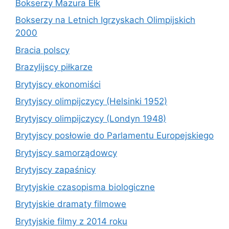
Bokserzy Mazura Ełk
Bokserzy na Letnich Igrzyskach Olimpijskich
2000
Bracia polscy
Brazylijscy piłkarze
Brytyjscy ekonomiści
Brytyjscy olimpijczycy (Helsinki 1952)
Brytyjscy olimpijczycy (Londyn 1948)
Brytyjscy posłowie do Parlamentu Europejskiego
Brytyjscy samorządowcy
Brytyjscy zapaśnicy
Brytyjskie czasopisma biologiczne
Brytyjskie dramaty filmowe
Brytyjskie filmy z 2014 roku