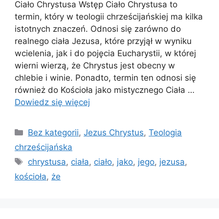
Ciało Chrystusa Wstęp Ciało Chrystusa to
termin, który w teologii chrześcijańskiej ma kilka
istotnych znaczeń. Odnosi się zarówno do
realnego ciała Jezusa, które przyjął w wyniku
wcielenia, jak i do pojęcia Eucharystii, w której
wierni wierzą, że Chrystus jest obecny w
chlebie i winie. Ponadto, termin ten odnosi się
również do Kościoła jako mistycznego Ciała …
Dowiedz się więcej
Kategorie
Bez kategorii
,
Jezus Chrystus
,
Teologia
chrześcijańska
Tagi
chrystusa
,
ciała
,
ciało
,
jako
,
jego
,
jezusa
,
kościoła
,
że