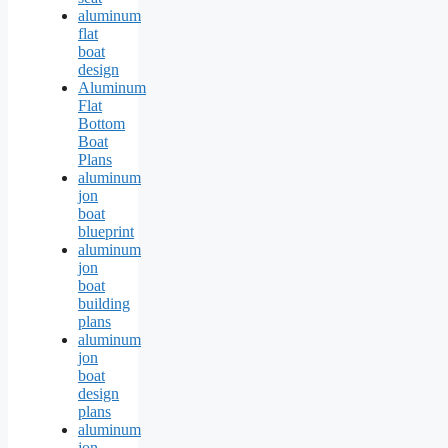
aluminum
flat
boat
design
Aluminum
Flat
Bottom
Boat
Plans
aluminum
jon
boat
blueprint
aluminum
jon
boat
building
plans
aluminum
jon
boat
design
plans
aluminum
jon