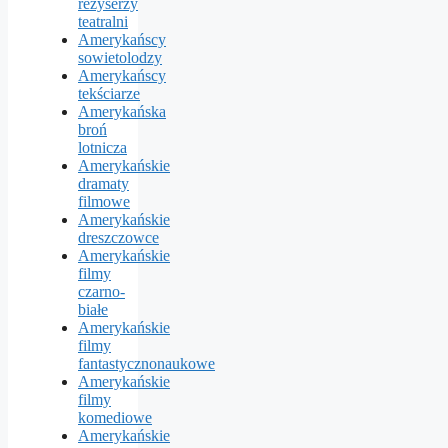
reżyserzy
teatralni
Amerykańscy
sowietolodzy
Amerykańscy
tekściarze
Amerykańska
broń
lotnicza
Amerykańskie
dramaty
filmowe
Amerykańskie
dreszczowce
Amerykańskie
filmy
czarno-
białe
Amerykańskie
filmy
fantastycznonaukowe
Amerykańskie
filmy
komediowe
Amerykańskie