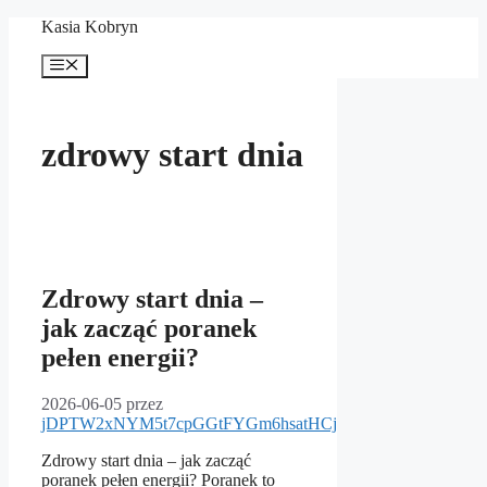
Przejdź
Kasia Kobryn
do
treści
Menu
zdrowy start dnia
Zdrowy start dnia –
jak zacząć poranek
pełen energii?
2026-06-05
przez
jDPTW2xNYM5t7cpGGtFYGm6hsatHCj
Zdrowy start dnia – jak zacząć
poranek pełen energii? Poranek to