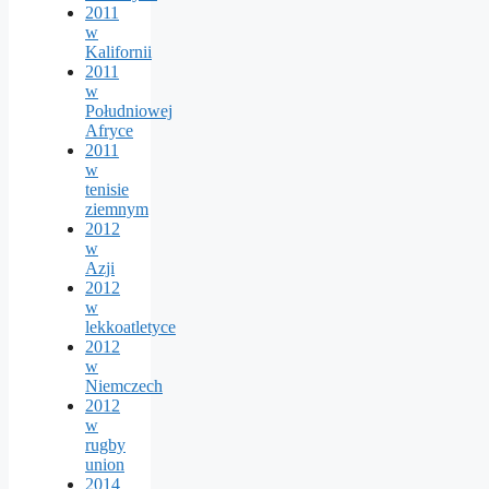
2011
w
Kalifornii
2011
w
Południowej
Afryce
2011
w
tenisie
ziemnym
2012
w
Azji
2012
w
lekkoatletyce
2012
w
Niemczech
2012
w
rugby
union
2014