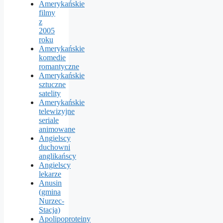
Amerykańskie
filmy
z
2005
roku
Amerykańskie
komedie
romantyczne
Amerykańskie
sztuczne
satelity
Amerykańskie
telewizyjne
seriale
animowane
Angielscy
duchowni
anglikańscy
Angielscy
lekarze
Anusin
(gmina
Nurzec-
Stacja)
Apolipoproteiny