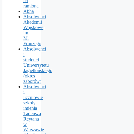
na
ramiona
Abha
Absolwenci
Akademii
Wojskowej
im.
M.
Frunzego
Absolwenci
i
studenci
Uniwersytetu
Jagiellońskiego
(okres
zaborów)
Absolwenci
i
uczniowie
szkoły
imienia
Tadeusza
Reytana
w
Warszawie