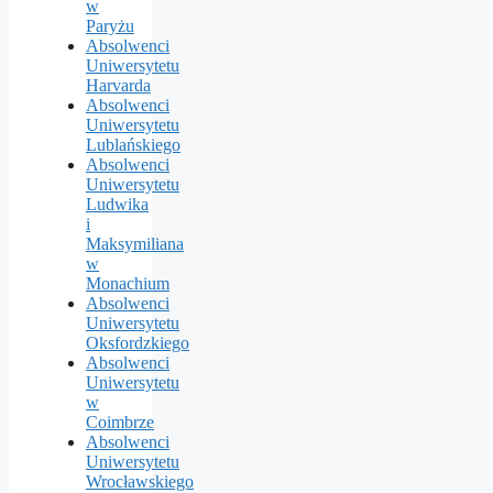
w
Paryżu
Absolwenci
Uniwersytetu
Harvarda
Absolwenci
Uniwersytetu
Lublańskiego
Absolwenci
Uniwersytetu
Ludwika
i
Maksymiliana
w
Monachium
Absolwenci
Uniwersytetu
Oksfordzkiego
Absolwenci
Uniwersytetu
w
Coimbrze
Absolwenci
Uniwersytetu
Wrocławskiego