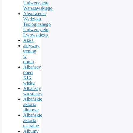
Uniwersytetu
Warszawskiego
Absolwenci
Wydziału
Teologicznego
Uniwersytetu
Lwowskiego
Akka
aktywny
trening
w
domu
Albańscy
poeci
XIX
wieku
Albańscy
wrestlerzy
Albańskie
aktorki
filmowe
Albańskie
aktorki
teatralne
Albumy