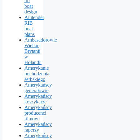
rib
boat
design
Alutender
RIB
boat
plans
Ambasadorowie
Wielkiej
Brytanii
w
Holandii
Amerykanie
pochodzenia
serbskiego
Amerykańscy
generałowie
Amerykańscy
koszykarze
Amerykańscy
producenci
filmowi
Amerykańscy
raperzy
Amerykańscy