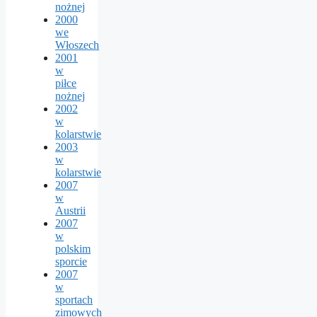
nożnej
2000
we
Włoszech
2001
w
piłce
nożnej
2002
w
kolarstwie
2003
w
kolarstwie
2007
w
Austrii
2007
w
polskim
sporcie
2007
w
sportach
zimowych