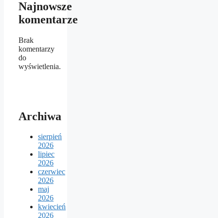
Najnowsze
komentarze
Brak
komentarzy
do
wyświetlenia.
Archiwa
sierpień
2026
lipiec
2026
czerwiec
2026
maj
2026
kwiecień
2026