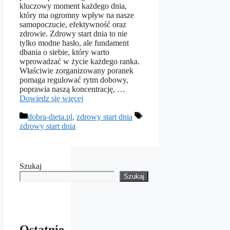
kluczowy moment każdego dnia,
który ma ogromny wpływ na nasze
samopoczucie, efektywność oraz
zdrowie. Zdrowy start dnia to nie
tylko modne hasło, ale fundament
dbania o siebie, który warto
wprowadzać w życie każdego ranka.
Właściwie zorganizowany poranek
pomaga regulować rytm dobowy,
poprawia naszą koncentrację, …
Dowiedz się więcej
Kategorie
Tagi
dobra-dieta.pl
,
zdrowy start dnia
zdrowy start dnia
Szukaj
Szukaj
Ostatnie