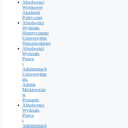
Absolwenci
Wojskowej
Akademii
Politycznej
Absolwenci
Wydziału
Historycznego
Uniwersytetu
Warszawskiego
Absolwenci
Wydziału
Prawa
i
Administracji
Uniwersytetu
im.
Adama
Mickiewicza
w
Poznaniu
Absolwenci
Wydziału
Prawa
i
Administracji