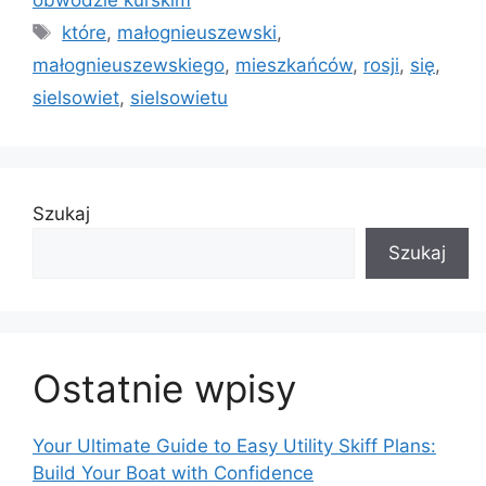
Tagi
które
,
małognieuszewski
,
małognieuszewskiego
,
mieszkańców
,
rosji
,
się
,
sielsowiet
,
sielsowietu
Szukaj
Szukaj
Ostatnie wpisy
Your Ultimate Guide to Easy Utility Skiff Plans:
Build Your Boat with Confidence