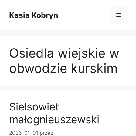
Przejdź
do
Kasia Kobryn
Menu
treści
Osiedla wiejskie w
obwodzie kurskim
Sielsowiet
małognieuszewski
2026-01-01
przez