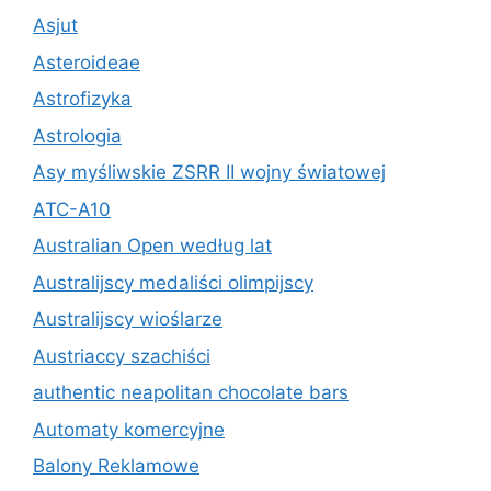
Asjut
Asteroideae
Astrofizyka
Astrologia
Asy myśliwskie ZSRR II wojny światowej
ATC-A10
Australian Open według lat
Australijscy medaliści olimpijscy
Australijscy wioślarze
Austriaccy szachiści
authentic neapolitan chocolate bars
Automaty komercyjne
Balony Reklamowe