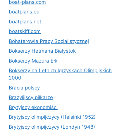
boat-plans.com
boatplans.eu
boatplans.net
boatskiff.com
Bohaterowie Pracy Socjalistycznej
Bokserzy Hetmana Białystok
Bokserzy Mazura Ełk
Bokserzy na Letnich Igrzyskach Olimpijskich
2000
Bracia polscy
Brazylijscy piłkarze
Brytyjscy ekonomiści
Brytyjscy olimpijczycy (Helsinki 1952)
Brytyjscy olimpijczycy (Londyn 1948)