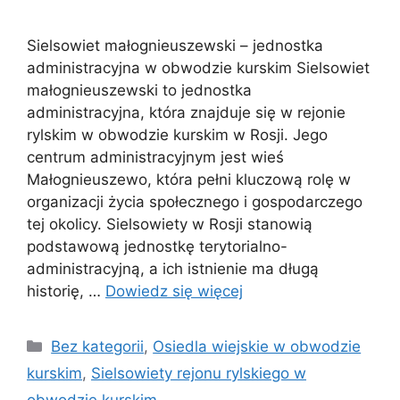
Sielsowiet małognieuszewski – jednostka
administracyjna w obwodzie kurskim Sielsowiet
małognieuszewski to jednostka
administracyjna, która znajduje się w rejonie
rylskim w obwodzie kurskim w Rosji. Jego
centrum administracyjnym jest wieś
Małognieuszewo, która pełni kluczową rolę w
organizacji życia społecznego i gospodarczego
tej okolicy. Sielsowiety w Rosji stanowią
podstawową jednostkę terytorialno-
administracyjną, a ich istnienie ma długą
historię, …
Dowiedz się więcej
Kategorie
Bez kategorii
,
Osiedla wiejskie w obwodzie
kurskim
,
Sielsowiety rejonu rylskiego w
obwodzie kurskim