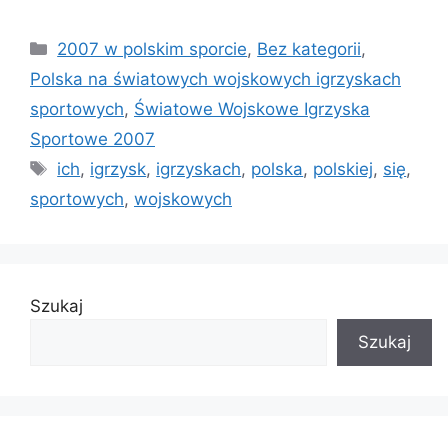
Kategorie
2007 w polskim sporcie
,
Bez kategorii
,
Polska na światowych wojskowych igrzyskach
sportowych
,
Światowe Wojskowe Igrzyska
Sportowe 2007
Tagi
ich
,
igrzysk
,
igrzyskach
,
polska
,
polskiej
,
się
,
sportowych
,
wojskowych
Szukaj
Szukaj