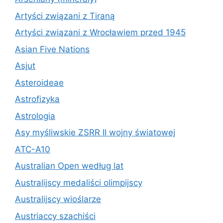
Artyści związani z Tiraną
Artyści związani z Wrocławiem przed 1945
Asian Five Nations
Asjut
Asteroideae
Astrofizyka
Astrologia
Asy myśliwskie ZSRR II wojny światowej
ATC-A10
Australian Open według lat
Australijscy medaliści olimpijscy
Australijscy wioślarze
Austriaccy szachiści