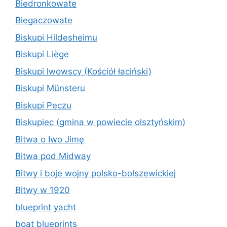
Biedronkowate
Biegaczowate
Biskupi Hildesheimu
Biskupi Liège
Biskupi lwowscy (Kościół łaciński)
Biskupi Münsteru
Biskupi Peczu
Biskupiec (gmina w powiecie olsztyńskim)
Bitwa o Iwo Jimę
Bitwa pod Midway
Bitwy i boje wojny polsko-bolszewickiej
Bitwy w 1920
blueprint yacht
boat blueprints