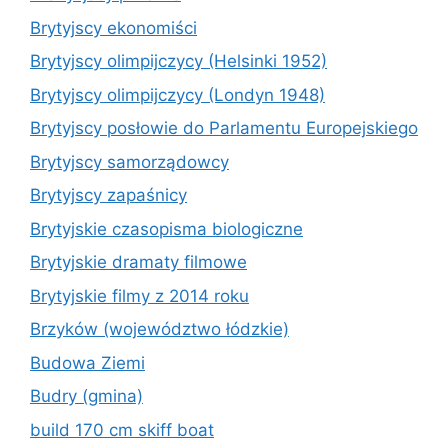
Brytyjscy ekonomiści
Brytyjscy olimpijczycy (Helsinki 1952)
Brytyjscy olimpijczycy (Londyn 1948)
Brytyjscy posłowie do Parlamentu Europejskiego
Brytyjscy samorządowcy
Brytyjscy zapaśnicy
Brytyjskie czasopisma biologiczne
Brytyjskie dramaty filmowe
Brytyjskie filmy z 2014 roku
Brzyków (województwo łódzkie)
Budowa Ziemi
Budry (gmina)
build 170 cm skiff boat