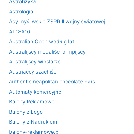
Astrofizyka
Astrologia
Asy myśliwskie ZSRR II wojny światowej
ATC-A10
Australian Open według lat
Australijscy medaliści olimpijscy
Australijscy wioślarze
Austriaccy szachiści
authentic neapolitan chocolate bars
Automaty komercyjne
Balony Reklamowe
Balony z Logo
Balony z Nadrukiem
balony-reklamowe.pl