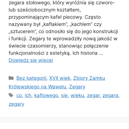
zegara stołowego, który wyróżnia się czworo-
lub sześciobocznym kształtem,
przypominającym kafel piecowy. Często
nazywany był „kaflakiem”, „kachlem” czy
„sztucerem”, co odnosiło się do jego konstrukcji
i funkcji. Zegary te wprowadziły nową jakość w
świecie czasomierzy, stanowiąc połączenie
funkcjonalności z estetyką. Ich historia …
Dowiedz się więcej
Kategorie
Bez kategorii
,
XVII wiek
,
Zbiory Zamku
Królewskiego na Wawelu
,
Zegary
Tagi
co
,
ich
,
kaflowego
,
się
,
wieku
,
zegar
,
zegara
,
zegary