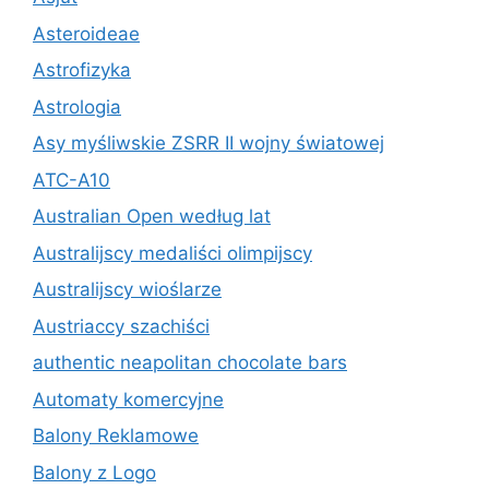
Asteroideae
Astrofizyka
Astrologia
Asy myśliwskie ZSRR II wojny światowej
ATC-A10
Australian Open według lat
Australijscy medaliści olimpijscy
Australijscy wioślarze
Austriaccy szachiści
authentic neapolitan chocolate bars
Automaty komercyjne
Balony Reklamowe
Balony z Logo