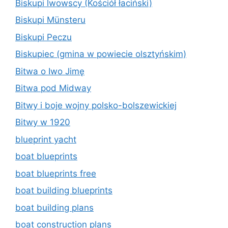
Biskupi lwowscy (Kościół łaciński)
Biskupi Münsteru
Biskupi Peczu
Biskupiec (gmina w powiecie olsztyńskim)
Bitwa o Iwo Jimę
Bitwa pod Midway
Bitwy i boje wojny polsko-bolszewickiej
Bitwy w 1920
blueprint yacht
boat blueprints
boat blueprints free
boat building blueprints
boat building plans
boat construction plans