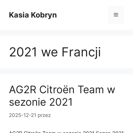
Przejdź
do
Kasia Kobryn
Menu
treści
2021 we Francji
AG2R Citroën Team w
sezonie 2021
2025-12-21
przez