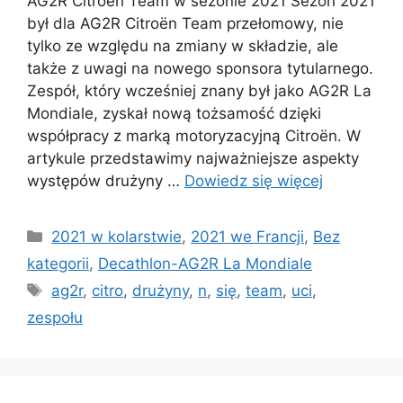
AG2R Citroën Team w sezonie 2021 Sezon 2021
był dla AG2R Citroën Team przełomowy, nie
tylko ze względu na zmiany w składzie, ale
także z uwagi na nowego sponsora tytularnego.
Zespół, który wcześniej znany był jako AG2R La
Mondiale, zyskał nową tożsamość dzięki
współpracy z marką motoryzacyjną Citroën. W
artykule przedstawimy najważniejsze aspekty
występów drużyny …
Dowiedz się więcej
Kategorie
2021 w kolarstwie
,
2021 we Francji
,
Bez
kategorii
,
Decathlon-AG2R La Mondiale
Tagi
ag2r
,
citro
,
drużyny
,
n
,
się
,
team
,
uci
,
zespołu