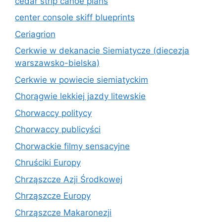
cedar strip canoe plans
center console skiff blueprints
Ceriagrion
Cerkwie w dekanacie Siemiatycze (diecezja
warszawsko-bielska)
Cerkwie w powiecie siemiatyckim
Chorągwie lekkiej jazdy litewskie
Chorwaccy politycy
Chorwaccy publicyści
Chorwackie filmy sensacyjne
Chruściki Europy
Chrząszcze Azji Środkowej
Chrząszcze Europy
Chrząszcze Makaronezji