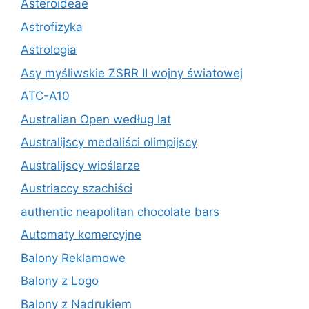
Asteroideae
Astrofizyka
Astrologia
Asy myśliwskie ZSRR II wojny światowej
ATC-A10
Australian Open według lat
Australijscy medaliści olimpijscy
Australijscy wioślarze
Austriaccy szachiści
authentic neapolitan chocolate bars
Automaty komercyjne
Balony Reklamowe
Balony z Logo
Balony z Nadrukiem