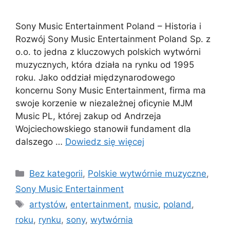
Sony Music Entertainment Poland – Historia i
Rozwój Sony Music Entertainment Poland Sp. z
o.o. to jedna z kluczowych polskich wytwórni
muzycznych, która działa na rynku od 1995
roku. Jako oddział międzynarodowego
koncernu Sony Music Entertainment, firma ma
swoje korzenie w niezależnej oficynie MJM
Music PL, której zakup od Andrzeja
Wojciechowskiego stanowił fundament dla
dalszego …
Dowiedz się więcej
Kategorie
Bez kategorii
,
Polskie wytwórnie muzyczne
,
Sony Music Entertainment
Tagi
artystów
,
entertainment
,
music
,
poland
,
roku
,
rynku
,
sony
,
wytwórnia