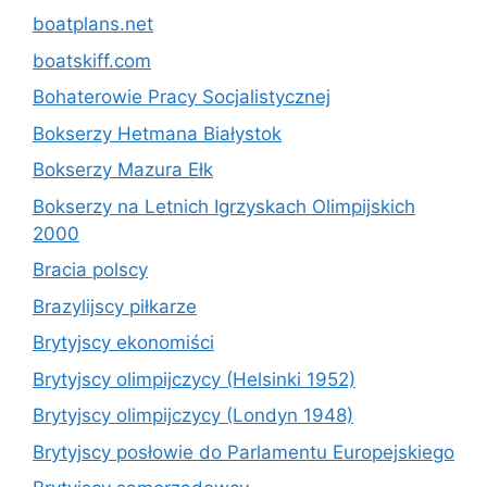
boatplans.net
boatskiff.com
Bohaterowie Pracy Socjalistycznej
Bokserzy Hetmana Białystok
Bokserzy Mazura Ełk
Bokserzy na Letnich Igrzyskach Olimpijskich
2000
Bracia polscy
Brazylijscy piłkarze
Brytyjscy ekonomiści
Brytyjscy olimpijczycy (Helsinki 1952)
Brytyjscy olimpijczycy (Londyn 1948)
Brytyjscy posłowie do Parlamentu Europejskiego