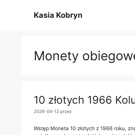
Przejdź
do
Kasia Kobryn
treści
Monety obiegow
10 złotych 1966 Ko
2026-04-12
przez
Wstęp Moneta 10 złotych z 1966 roku, zn