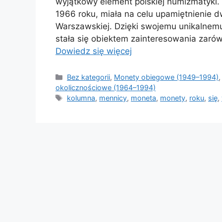
wyjątkowy element polskiej numizmatyki
1966 roku, miała na celu upamiętnienie d
Warszawskiej. Dzięki swojemu unikalnemu
stała się obiektem zainteresowania zarówn
Dowiedz się więcej
Kategorie
Bez kategorii
,
Monety obiegowe (1949–1994)
okolicznościowe (1964–1994)
Tagi
kolumna
,
mennicy
,
moneta
,
monety
,
roku
,
się
,