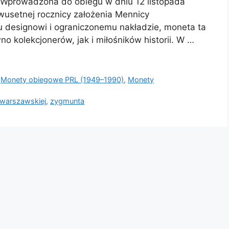
. Wprowadzona do obiegu w dniu 12 listopada
wusetnej rocznicy założenia Mennicy
 designowi i ograniczonemu nakładzie, moneta ta
o kolekcjonerów, jak i miłośników historii. W …
,
Monety obiegowe PRL (1949–1990)
,
Monety
warszawskiej
,
zygmunta