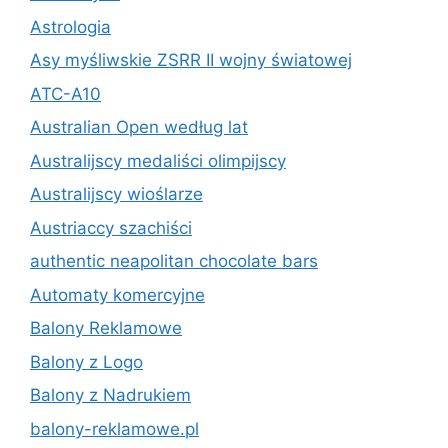
Astrologia
Asy myśliwskie ZSRR II wojny światowej
ATC-A10
Australian Open według lat
Australijscy medaliści olimpijscy
Australijscy wioślarze
Austriaccy szachiści
authentic neapolitan chocolate bars
Automaty komercyjne
Balony Reklamowe
Balony z Logo
Balony z Nadrukiem
balony-reklamowe.pl