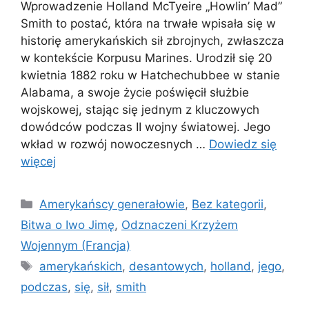
Wprowadzenie Holland McTyeire „Howlin’ Mad”
Smith to postać, która na trwałe wpisała się w
historię amerykańskich sił zbrojnych, zwłaszcza
w kontekście Korpusu Marines. Urodził się 20
kwietnia 1882 roku w Hatchechubbee w stanie
Alabama, a swoje życie poświęcił służbie
wojskowej, stając się jednym z kluczowych
dowódców podczas II wojny światowej. Jego
wkład w rozwój nowoczesnych …
Dowiedz się
więcej
Kategorie
Amerykańscy generałowie
,
Bez kategorii
,
Bitwa o Iwo Jimę
,
Odznaczeni Krzyżem
Wojennym (Francja)
Tagi
amerykańskich
,
desantowych
,
holland
,
jego
,
podczas
,
się
,
sił
,
smith