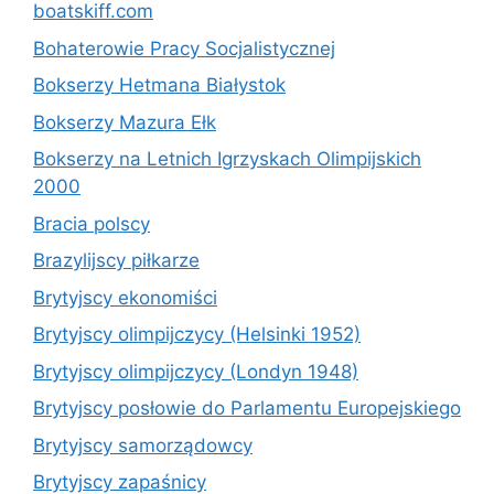
boatskiff.com
Bohaterowie Pracy Socjalistycznej
Bokserzy Hetmana Białystok
Bokserzy Mazura Ełk
Bokserzy na Letnich Igrzyskach Olimpijskich
2000
Bracia polscy
Brazylijscy piłkarze
Brytyjscy ekonomiści
Brytyjscy olimpijczycy (Helsinki 1952)
Brytyjscy olimpijczycy (Londyn 1948)
Brytyjscy posłowie do Parlamentu Europejskiego
Brytyjscy samorządowcy
Brytyjscy zapaśnicy