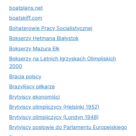
boatplans.net
boatskiff.com
Bohaterowie Pracy Socjalistycznej
Bokserzy Hetmana Białystok
Bokserzy Mazura Ełk
Bokserzy na Letnich Igrzyskach Olimpijskich
2000
Bracia polscy
Brazylijscy piłkarze
Brytyjscy ekonomiści
Brytyjscy olimpijczycy (Helsinki 1952)
Brytyjscy olimpijczycy (Londyn 1948)
Brytyjscy posłowie do Parlamentu Europejskiego