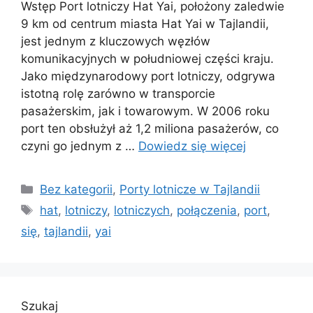
Wstęp Port lotniczy Hat Yai, położony zaledwie
9 km od centrum miasta Hat Yai w Tajlandii,
jest jednym z kluczowych węzłów
komunikacyjnych w południowej części kraju.
Jako międzynarodowy port lotniczy, odgrywa
istotną rolę zarówno w transporcie
pasażerskim, jak i towarowym. W 2006 roku
port ten obsłużył aż 1,2 miliona pasażerów, co
czyni go jednym z …
Dowiedz się więcej
Kategorie
Bez kategorii
,
Porty lotnicze w Tajlandii
Tagi
hat
,
lotniczy
,
lotniczych
,
połączenia
,
port
,
się
,
tajlandii
,
yai
Szukaj