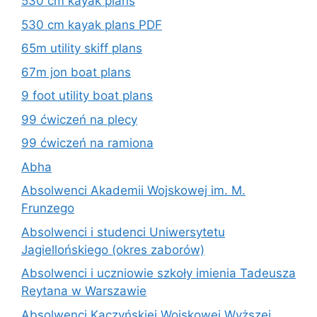
530 cm kayak plans
530 cm kayak plans PDF
65m utility skiff plans
67m jon boat plans
9 foot utility boat plans
99 ćwiczeń na plecy
99 ćwiczeń na ramiona
Abha
Absolwenci Akademii Wojskowej im. M.
Frunzego
Absolwenci i studenci Uniwersytetu
Jagiellońskiego (okres zaborów)
Absolwenci i uczniowie szkoły imienia Tadeusza
Reytana w Warszawie
Absolwenci Kaczyńskiej Wojskowej Wyższej