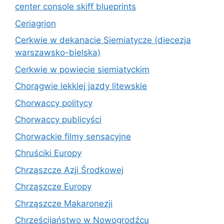
center console skiff blueprints
Ceriagrion
Cerkwie w dekanacie Siemiatycze (diecezja
warszawsko-bielska)
Cerkwie w powiecie siemiatyckim
Chorągwie lekkiej jazdy litewskie
Chorwaccy politycy
Chorwaccy publicyści
Chorwackie filmy sensacyjne
Chruściki Europy
Chrząszcze Azji Środkowej
Chrząszcze Europy
Chrząszcze Makaronezji
Chrześcijaństwo w Nowogrodźcu