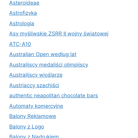
Asteroideae
Astrofizyka
Astrologia
Asy myśliwskie ZSRR II wojny światowej
ATC-A10
Australian Open według lat
Australijscy medaliści olimpijscy
Australijscy wioślarze
Austriaccy szachiści
authentic neapolitan chocolate bars
Automaty komercyjne
Balony Reklamowe
Balony z Logo
Balony z Nadrukiem