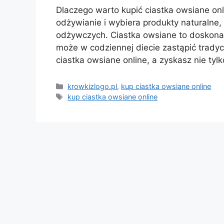
Dlaczego warto kupić ciastka owsiane o
odżywianie i wybiera produkty naturalne,
odżywczych. Ciastka owsiane to doskonały
może w codziennej diecie zastąpić tradyc
ciastka owsiane online, a zyskasz nie ty
Kategorie
krowkizlogo.pl
,
kup ciastka owsiane online
Tagi
kup ciastka owsiane online