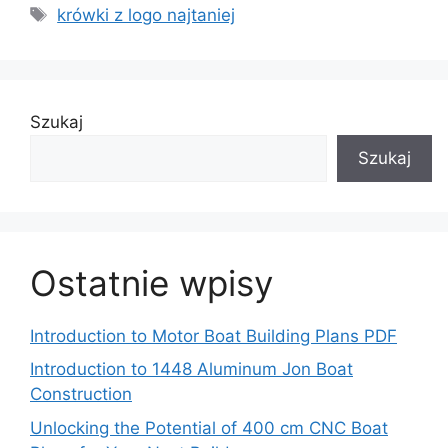
Tagi
krówki z logo najtaniej
Szukaj
Szukaj
Ostatnie wpisy
Introduction to Motor Boat Building Plans PDF
Introduction to 1448 Aluminum Jon Boat
Construction
Unlocking the Potential of 400 cm CNC Boat