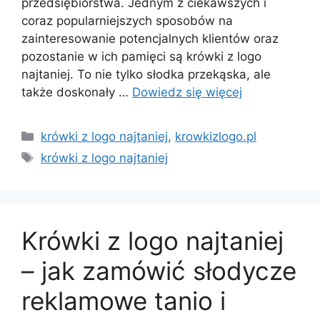
przedsiębiorstwa. Jednym z ciekawszych i
coraz popularniejszych sposobów na
zainteresowanie potencjalnych klientów oraz
pozostanie w ich pamięci są krówki z logo
najtaniej. To nie tylko słodka przekąska, ale
także doskonały …
Dowiedz się więcej
Kategorie
krówki z logo najtaniej
,
krowkizlogo.pl
Tagi
krówki z logo najtaniej
Krówki z logo najtaniej
– jak zamówić słodycze
reklamowe tanio i