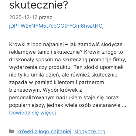
skutecznie?
2025-12-12
przez
jDPTW2xNYM5t7cpGGtFYGm6hsatHCj
Krówki z logo najtaniej – jak zamówić słodycze
reklamowe tanio i skutecznie? Krówki z logo to
doskonały sposób na skuteczną promocję firmy,
wydarzenia czy produktu. Ten słodki upominek
nie tylko umila dzień, ale również skutecznie
zapada w pamięć klientom i partnerom
biznesowym. Wybór krówek z
personalizowanym nadrukiem staje się coraz
popularniejszy, jednak wiele osób zastanawia …
Dowiedz się więcej
Kategorie
krówki z logo najtaniej
,
slodycze.org