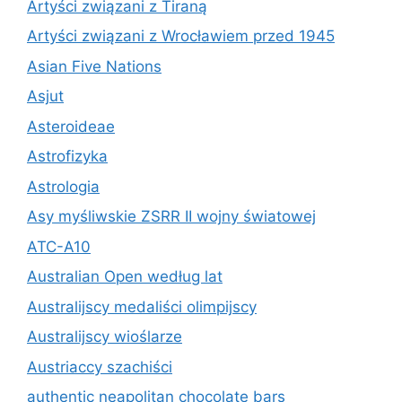
Artyści związani z Tiraną
Artyści związani z Wrocławiem przed 1945
Asian Five Nations
Asjut
Asteroideae
Astrofizyka
Astrologia
Asy myśliwskie ZSRR II wojny światowej
ATC-A10
Australian Open według lat
Australijscy medaliści olimpijscy
Australijscy wioślarze
Austriaccy szachiści
authentic neapolitan chocolate bars