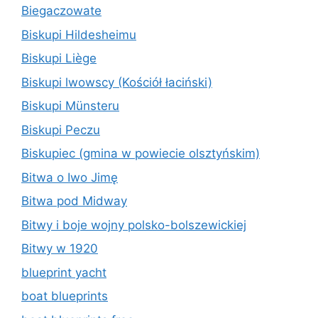
Biegaczowate
Biskupi Hildesheimu
Biskupi Liège
Biskupi lwowscy (Kościół łaciński)
Biskupi Münsteru
Biskupi Peczu
Biskupiec (gmina w powiecie olsztyńskim)
Bitwa o Iwo Jimę
Bitwa pod Midway
Bitwy i boje wojny polsko-bolszewickiej
Bitwy w 1920
blueprint yacht
boat blueprints