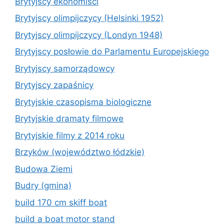
Brytyjscy ekonomiści
Brytyjscy olimpijczycy (Helsinki 1952)
Brytyjscy olimpijczycy (Londyn 1948)
Brytyjscy posłowie do Parlamentu Europejskiego
Brytyjscy samorządowcy
Brytyjscy zapaśnicy
Brytyjskie czasopisma biologiczne
Brytyjskie dramaty filmowe
Brytyjskie filmy z 2014 roku
Brzyków (województwo łódzkie)
Budowa Ziemi
Budry (gmina)
build 170 cm skiff boat
build a boat motor stand