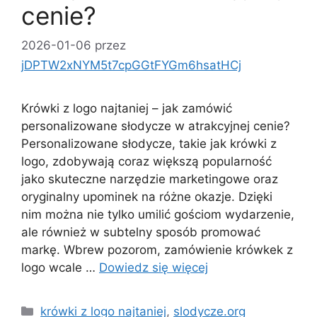
cenie?
2026-01-06
przez
jDPTW2xNYM5t7cpGGtFYGm6hsatHCj
Krówki z logo najtaniej – jak zamówić
personalizowane słodycze w atrakcyjnej cenie?
Personalizowane słodycze, takie jak krówki z
logo, zdobywają coraz większą popularność
jako skuteczne narzędzie marketingowe oraz
oryginalny upominek na różne okazje. Dzięki
nim można nie tylko umilić gościom wydarzenie,
ale również w subtelny sposób promować
markę. Wbrew pozorom, zamówienie krówkek z
logo wcale …
Dowiedz się więcej
Kategorie
krówki z logo najtaniej
,
slodycze.org