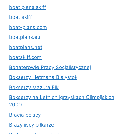
boat plans skiff
boat skiff
boat-plans.com
boatplans.eu
boatplans.net
boatskiff.com
Bohaterowie Pracy Socjalistycznej
Bokserzy Hetmana Białystok
Bokserzy Mazura Ełk
Bokserzy na Letnich Igrzyskach Olimpijskich
2000
Bracia polscy
Brazylijscy piłkarze