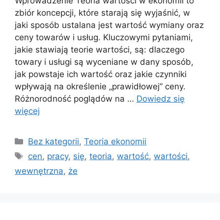
Wprowadzenie Teoria wartości w ekonomii to
zbiór koncepcji, które starają się wyjaśnić, w
jaki sposób ustalana jest wartość wymiany oraz
ceny towarów i usług. Kluczowymi pytaniami,
jakie stawiają teorie wartości, są: dlaczego
towary i usługi są wyceniane w dany sposób,
jak powstaje ich wartość oraz jakie czynniki
wpływają na określenie „prawidłowej” ceny.
Różnorodność poglądów na …
Dowiedz się
więcej
Kategorie
Bez kategorii
,
Teoria ekonomii
Tagi
cen
,
pracy
,
się
,
teoria
,
wartość
,
wartości
,
wewnętrzna
,
że