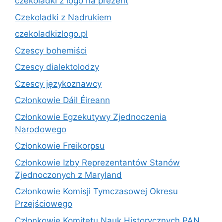
czekoladki z logo na prezent
Czekoladki z Nadrukiem
czekoladkizlogo.pl
Czescy bohemiści
Czescy dialektolodzy
Czescy językoznawcy
Członkowie Dáil Éireann
Członkowie Egzekutywy Zjednoczenia
Narodowego
Członkowie Freikorpsu
Członkowie Izby Reprezentantów Stanów
Zjednoczonych z Maryland
Członkowie Komisji Tymczasowej Okresu
Przejściowego
Członkowie Komitetu Nauk Historycznych PAN