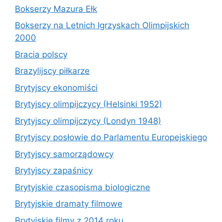
Bokserzy Mazura Ełk
Bokserzy na Letnich Igrzyskach Olimpijskich
2000
Bracia polscy
Brazylijscy piłkarze
Brytyjscy ekonomiści
Brytyjscy olimpijczycy (Helsinki 1952)
Brytyjscy olimpijczycy (Londyn 1948)
Brytyjscy posłowie do Parlamentu Europejskiego
Brytyjscy samorządowcy
Brytyjscy zapaśnicy
Brytyjskie czasopisma biologiczne
Brytyjskie dramaty filmowe
Brytyjskie filmy z 2014 roku