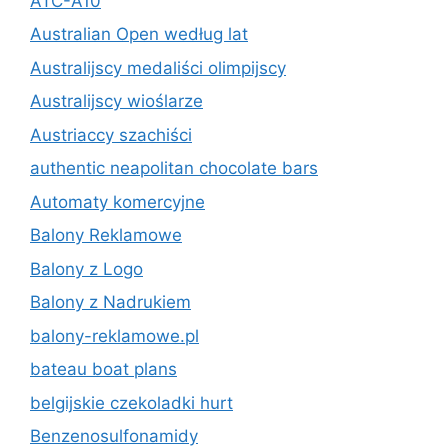
ATC-A10
Australian Open według lat
Australijscy medaliści olimpijscy
Australijscy wioślarze
Austriaccy szachiści
authentic neapolitan chocolate bars
Automaty komercyjne
Balony Reklamowe
Balony z Logo
Balony z Nadrukiem
balony-reklamowe.pl
bateau boat plans
belgijskie czekoladki hurt
Benzenosulfonamidy