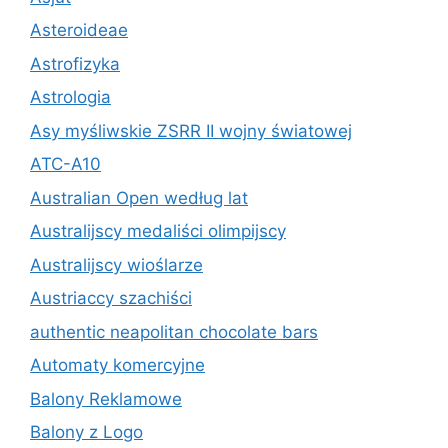
Asteroideae
Astrofizyka
Astrologia
Asy myśliwskie ZSRR II wojny światowej
ATC-A10
Australian Open według lat
Australijscy medaliści olimpijscy
Australijscy wioślarze
Austriaccy szachiści
authentic neapolitan chocolate bars
Automaty komercyjne
Balony Reklamowe
Balony z Logo