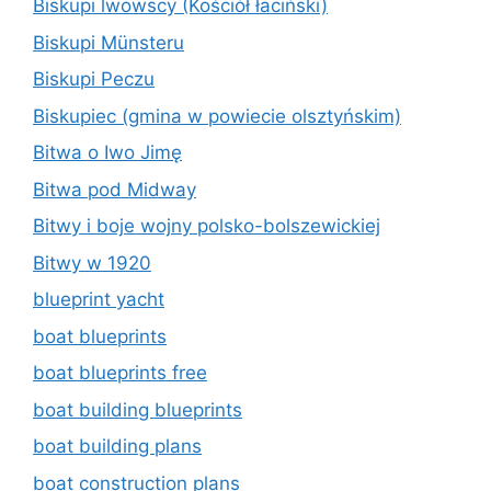
Biskupi lwowscy (Kościół łaciński)
Biskupi Münsteru
Biskupi Peczu
Biskupiec (gmina w powiecie olsztyńskim)
Bitwa o Iwo Jimę
Bitwa pod Midway
Bitwy i boje wojny polsko-bolszewickiej
Bitwy w 1920
blueprint yacht
boat blueprints
boat blueprints free
boat building blueprints
boat building plans
boat construction plans