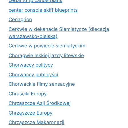
cedar strip canoe plans
center console skiff blueprints
Ceriagrion
Cerkwie w dekanacie Siemiatycze (diecezja
warszawsko-bielska)
Cerkwie w powiecie siemiatyckim
Chorągwie lekkiej jazdy litewskie
Chorwaccy politycy
Chorwaccy publicyści
Chorwackie filmy sensacyjne
Chruściki Europy
Chrząszcze Azji Środkowej
Chrząszcze Europy
Chrząszcze Makaronezji