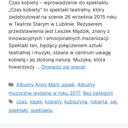
Czas kobiety – wprowadzenie do spektaklu
„Czas kobiety” to spektakl teatralny, który
zadebiutował na scenie 26 września 2015 roku
w Teatrze Starym w Lublinie. Reżyserem
przedstawienia jest Leszek Mądzik, znany z
innowacyjnych i emocjonalnych inscenizacji.
Spektakl ten, będący połączeniem sztuki
teatralnej i muzyki, stawia w centrum uwagę
kobietę i jej złożoną naturę. Muzyka, która
towarzyszy …
Dowiedz się więcej
Kategorie
Albumy Anny Marii Jopek
,
Albumy
muzyczne wydane w roku 2017
,
Bez kategorii
Tagi
czas
,
jopek
,
kobiety
,
kubiszyna
,
roberta
,
się
,
spektakl
,
spektaklu