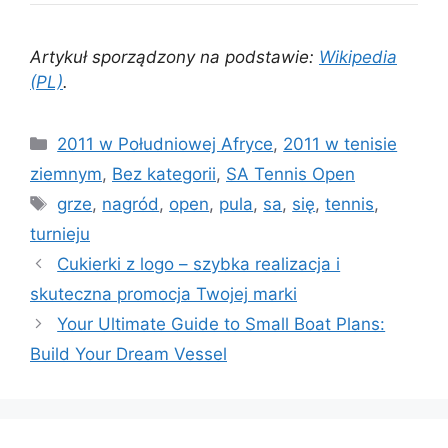
Artykuł sporządzony na podstawie:
Wikipedia
(PL)
.
Kategorie
2011 w Południowej Afryce
,
2011 w tenisie
ziemnym
,
Bez kategorii
,
SA Tennis Open
Tagi
grze
,
nagród
,
open
,
pula
,
sa
,
się
,
tennis
,
turnieju
Cukierki z logo – szybka realizacja i
skuteczna promocja Twojej marki
Your Ultimate Guide to Small Boat Plans:
Build Your Dream Vessel