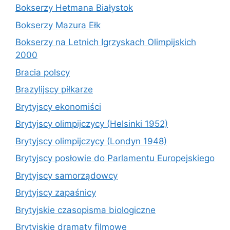
Bokserzy Hetmana Białystok
Bokserzy Mazura Ełk
Bokserzy na Letnich Igrzyskach Olimpijskich
2000
Bracia polscy
Brazylijscy piłkarze
Brytyjscy ekonomiści
Brytyjscy olimpijczycy (Helsinki 1952)
Brytyjscy olimpijczycy (Londyn 1948)
Brytyjscy posłowie do Parlamentu Europejskiego
Brytyjscy samorządowcy
Brytyjscy zapaśnicy
Brytyjskie czasopisma biologiczne
Brytyjskie dramaty filmowe