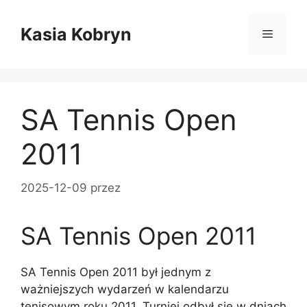
Przejdź
do
Kasia Kobryn
Menu
treści
SA Tennis Open
2011
2025-12-09
przez
SA Tennis Open 2011
SA Tennis Open 2011 był jednym z
ważniejszych wydarzeń w kalendarzu
tenisowym roku 2011. Turniej odbył się w dniach