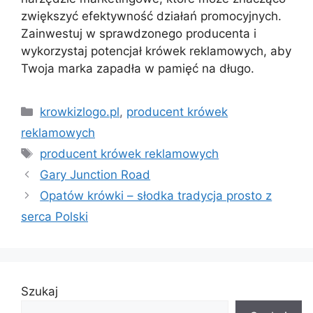
zwiększyć efektywność działań promocyjnych.
Zainwestuj w sprawdzonego producenta i
wykorzystaj potencjał krówek reklamowych, aby
Twoja marka zapadła w pamięć na długo.
Kategorie
krowkizlogo.pl
,
producent krówek
reklamowych
Tagi
producent krówek reklamowych
Gary Junction Road
Opatów krówki – słodka tradycja prosto z
serca Polski
Szukaj