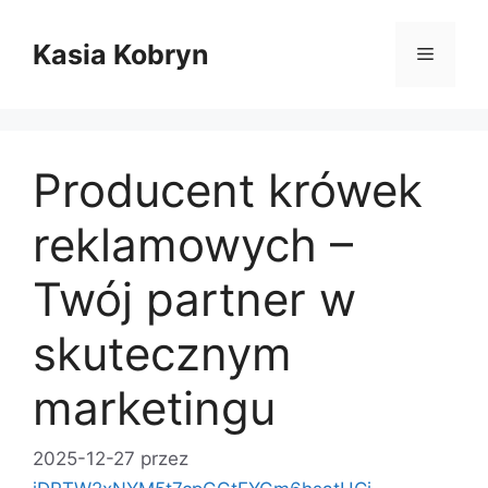
Przejdź
do
Kasia Kobryn
Menu
treści
Producent krówek
reklamowych –
Twój partner w
skutecznym
marketingu
2025-12-27
przez