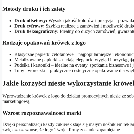
Metody druku i ich zalety
Druk offsetowy:
Wysoka jakość kolorów i precyzja – pozwal
Druk cyfrowy:
Szybka realizacja zamówień i możliwość druk
Druk fleksograficzny:
Idealny do dużych zamówień, gwarantu
Rodzaje opakowań krówek z logo
Klasyczne papierki celofanowe – najpopularniejsze i ekonomic
Metalizowane papierki – nadają elegancki wygląd i przyciągaj
Pudełka i kartoniki – idealne na eventy, spotkania biznesowe i
Tuby i woreczki – praktyczne i estetyczne opakowanie dla wię
Jakie korzyści niesie wykorzystanie krów
Wprowadzenie krówek z logo do działań promocyjnych niesie ze sobą
marketingową.
Wzrost rozpoznawalności marki
Dzięki personalizacji każdy cukierek staje się małym nośnikiem rekl
zwiększasz szanse, że logo Twojej firmy zostanie zapamiętane.