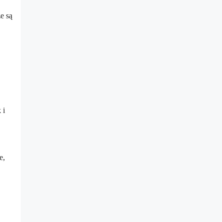
e są
 i
e,