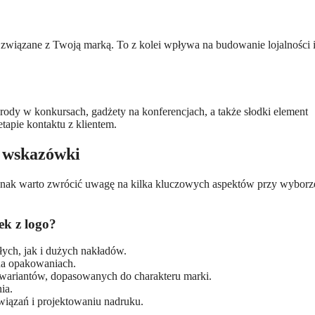
wiązane z Twoją marką. To z kolei wpływa na budowanie lojalności 
rody w konkursach, gadżety na konferencjach, a także słodki element
apie kontaktu z klientem.
e wskazówki
jednak warto zwrócić uwagę na kilka kluczowych aspektów przy wyborz
ek z logo?
ch, jak i dużych nakładów.
na opakowaniach.
wariantów, dopasowanych do charakteru marki.
ia.
iązań i projektowaniu nadruku.