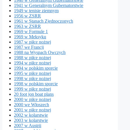
1940 w Generalnym Gubernatorstwie
1941 w Generalnym Gubernatorstwie
1949 w tenisie ziemnym
1956 w ZSRR
1961 w Stanach Zjednoczonych
1963 w ZSRR
1969 w Formule 1
1969 w Meksyku
1987 w piłce nożnej
1987 we Francji
1988 na Wyspach Owczych
1988 w piłce nożnej
1994 w piłce nożnej
1994 w polskim sporcie
1995 w piłce nożnej
1998 w piłce nożnej
1998 w polskim sporcie
1999 w piłce nożnej
20 foot jon boat plans
2000 w piłce nożnej
2000 we Włoszech
2001 w piłce nożnej
2002 w kolarstwie
2003 w kolarstwie
2007 w Austrii