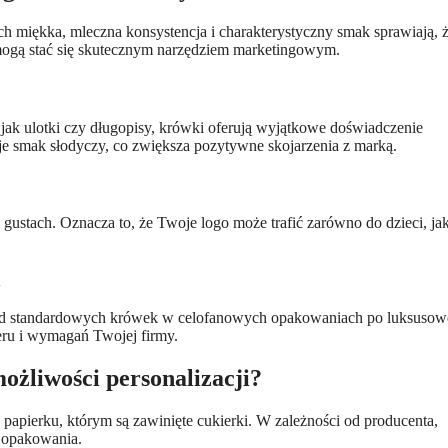
ch miękka, mleczna konsystencja i charakterystyczny smak sprawiają, ż
 mogą stać się skutecznym narzędziem marketingowym.
jak ulotki czy długopisy, krówki oferują wyjątkowe doświadczenie
uje smak słodyczy, co zwiększa pozytywne skojarzenia z marką.
ustach. Oznacza to, że Twoje logo może trafić zarówno do dzieci, jak
ń
od standardowych krówek w celofanowych opakowaniach po luksusow
eru i wymagań Twojej firmy.
możliwości personalizacji?
papierku, którym są zawinięte cukierki. W zależności od producenta,
ę opakowania.