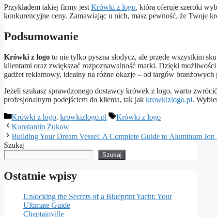
Przykładem takiej firmy jest
Krówki z logo
, która oferuje szeroki w
konkurencyjne ceny. Zamawiając u nich, masz pewność, że Twoje k
Podsumowanie
Krówki z logo
to nie tylko pyszna słodycz, ale przede wszystkim s
klientami oraz zwiększać rozpoznawalność marki. Dzięki możliwości
gadżet reklamowy, idealny na różne okazje – od targów branżowych 
Jeżeli szukasz sprawdzonego dostawcy krówek z logo, warto zwrócić 
profesjonalnym podejściem do klienta, tak jak
krowkizlogo.pl
. Wybie
Kategorie
Tagi
Krówki z logo
,
krowkizlogo.pl
Krówki z logo
Konstantin Żukow
Building Your Dream Vessel: A Complete Guide to Aluminum Jon 
Szukaj
Szukaj
Ostatnie wpisy
Unlocking the Secrets of a Blueprint Yacht: Your
Ultimate Guide
Cheptainville