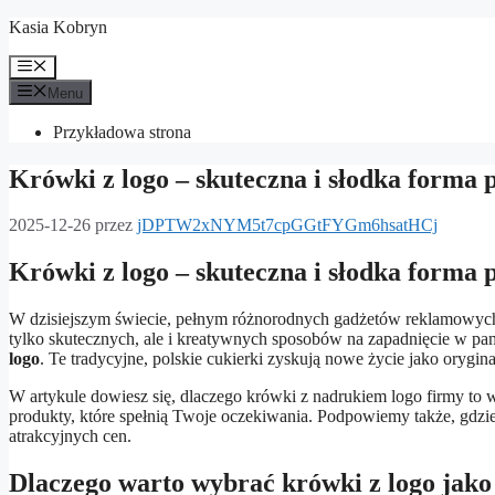
Przejdź
Kasia Kobryn
do
treści
Menu
Menu
Przykładowa strona
Krówki z logo – skuteczna i słodka forma
2025-12-26
przez
jDPTW2xNYM5t7cpGGtFYGm6hsatHCj
Krówki z logo – skuteczna i słodka forma
W dzisiejszym świecie, pełnym różnorodnych gadżetów reklamowych, c
tylko skutecznych, ale i kreatywnych sposobów na zapadnięcie w pa
logo
. Te tradycyjne, polskie cukierki zyskują nowe życie jako orygin
W artykule dowiesz się, dlaczego krówki z nadrukiem logo firmy to w
produkty, które spełnią Twoje oczekiwania. Podpowiemy także, gdzi
atrakcyjnych cen.
Dlaczego warto wybrać krówki z logo jak