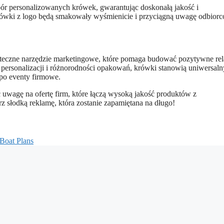
ybór personalizowanych krówek, gwarantując doskonałą jakość i
rówki z logo będą smakowały wyśmienicie i przyciągną uwagę odbiorc
kuteczne narzędzie marketingowe, które pomaga budować pozytywne rel
 personalizacji i różnorodności opakowań, krówki stanowią uniwersaln
po eventy firmowe.
uwagę na ofertę firm, które łączą wysoką jakość produktów z
rz słodką reklamę, która zostanie zapamiętana na długo!
Boat Plans