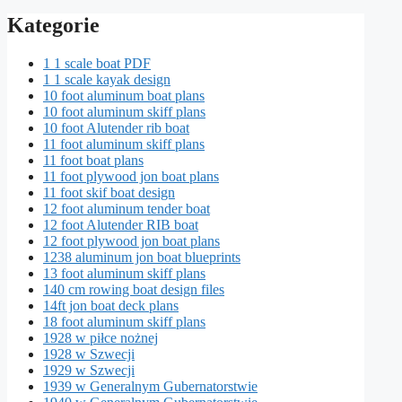
Kategorie
1 1 scale boat PDF
1 1 scale kayak design
10 foot aluminum boat plans
10 foot aluminum skiff plans
10 foot Alutender rib boat
11 foot aluminum skiff plans
11 foot boat plans
11 foot plywood jon boat plans
11 foot skif boat design
12 foot aluminum tender boat
12 foot Alutender RIB boat
12 foot plywood jon boat plans
1238 aluminum jon boat blueprints
13 foot aluminum skiff plans
140 cm rowing boat design files
14ft jon boat deck plans
18 foot aluminum skiff plans
1928 w piłce nożnej
1928 w Szwecji
1929 w Szwecji
1939 w Generalnym Gubernatorstwie