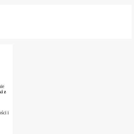
nie
i z
ści i