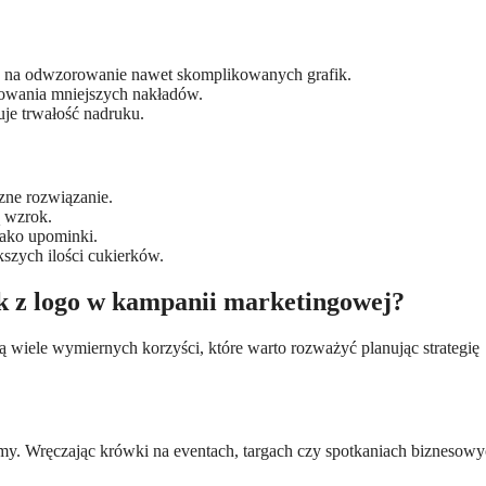
a na odwzorowanie nawet skomplikowanych grafik.
owania mniejszych nakładów.
je trwałość nadruku.
zne rozwiązanie.
ą wzrok.
 jako upominki.
kszych ilości cukierków.
ek z logo w kampanii marketingowej?
 wiele wymiernych korzyści, które warto rozważyć planując strategię
amy. Wręczając krówki na eventach, targach czy spotkaniach biznesowy