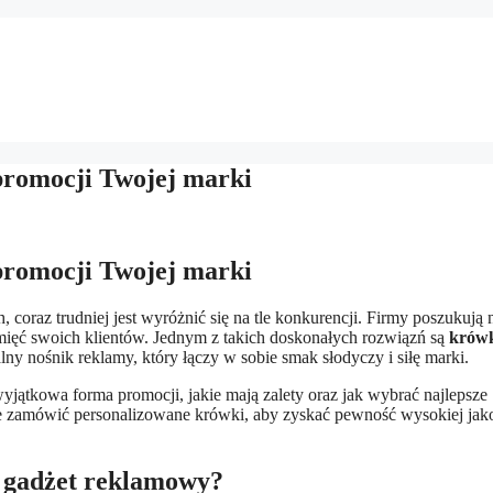
 promocji Twojej marki
 promocji Twojej marki
oraz trudniej jest wyróżnić się na tle konkurencji. Firmy poszukują 
mięć swoich klientów. Jednym z takich doskonałych rozwiązń są
krówk
alny nośnik reklamy, który łączy w sobie smak słodyczy i siłę marki.
yjątkowa forma promocji, jakie mają zalety oraz jak wybrać najlepsze
e zamówić personalizowane krówki, aby zyskać pewność wysokiej jako
o gadżet reklamowy?