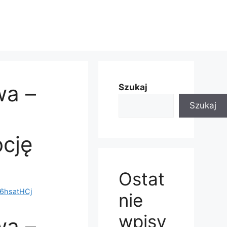
wa –
Szukaj
Szukaj
cję
Ostat
6hsatHCj
nie
wpisy
wa –