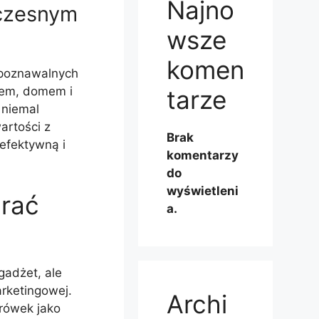
Najno
oczesnym
wsze
komen
ozpoznawalnych
twem, domem i
tarze
 niemal
artości z
Brak
efektywną i
komentarzy
do
wyświetleni
rać
a.
gadżet, ale
arketingowej.
Archi
krówek jako