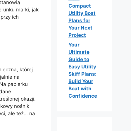
 stanowią
Compact
runku marki, jak
Utility Boat
przy ich
Plans for
Your Next
Project
Your
Ultimate
Guide to
Easy Utility
eczna, której
Skiff Plans:
alnie na
Build Your
 Na papierku
Boat with
 dane
Confidence
eślonej okazji.
tkowy nośnik
ci, ale też… na