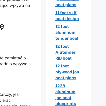
boat plans
cząco wpływa na
11 foot skif
boat design
ę
12 foot
aluminum
tender boat
12 foot
Alutender
to pamiętać o
RIB boat
średnio wpływają
12 foot
plywood jon
boat plans
1238
aluminum
rczy, jeśli
jon boat
bierać
blueprints