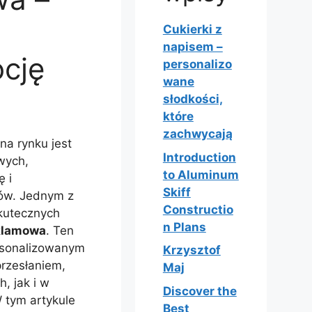
Cukierki z
napisem –
cję
personalizo
wane
słodkości,
które
zachwycają
na rynku jest
Introduction
wych,
to Aluminum
 i
Skiff
tów. Jednym z
Constructio
kutecznych
n Plans
klamowa
. Ten
ersonalizowanym
Krzysztof
przesłaniem,
Maj
, jak i w
Discover the
 tym artykule
Best