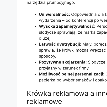
narzędzia promocyjnego:
Uniwersalność:
Odpowiednia dla k
wydarzenia – od konferencji po wes
Wysoka zapamiętywalność:
Perso
słodycze sprawiają, że marka zap
dłużej.
Łatwość dystrybucji:
Mały, poręcz
sprawia, że krówki można wręczać
sposoby.
Pozytywne skojarzenia:
Słodycze b
przyjazny wizerunek firmy.
Możliwość pełnej personalizacji:
O
papierka po wybór smaków i opako
Krówka reklamowa a inn
reklamowe