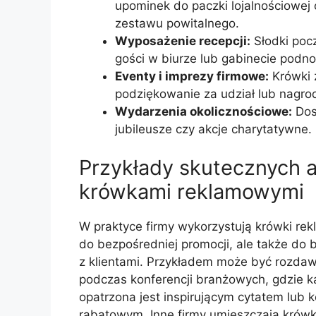
upominek do paczki lojalnościowej
zestawu powitalnego.
Wyposażenie recepcji:
Słodki poc
gości w biurze lub gabinecie podnos
Eventy i imprezy firmowe:
Krówki z
podziękowanie za udział lub nagro
Wydarzenia okolicznościowe:
Dos
jubileusze czy akcje charytatywne.
Przykłady skutecznych a
krówkami reklamowymi
W praktyce firmy wykorzystują krówki rek
do bezpośredniej promocji, ale także do 
z klientami. Przykładem może być rozda
podczas konferencji branżowych, gdzie k
opatrzona jest inspirującym cytatem lub
rabatowym. Inne firmy umieszczają krówk