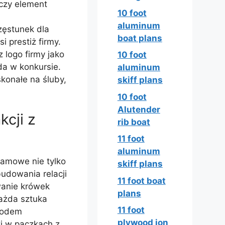
 czy element
10 foot
aluminum
zęstunek dla
boat plans
i prestiż firmy.
 logo firmy jako
10 foot
da w konkursie.
aluminum
konałe na śluby,
skiff plans
10 foot
Alutender
kcji z
rib boat
11 foot
aluminum
lamowe nie tylko
skiff plans
budowania relacji
11 foot boat
wanie krówek
plans
ażda sztuka
11 foot
 kodem
plywood jon
i w paczkach z