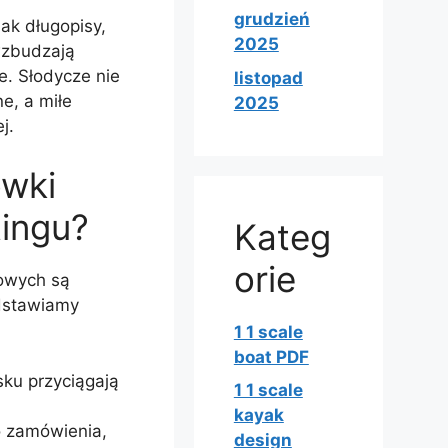
grudzień
ak długopisy,
2025
wzbudzają
. Słodycze nie
listopad
e, a miłe
2025
j.
ówki
ingu?
Kateg
orie
owych są
edstawiamy
1 1 scale
boat PDF
sku przyciągają
1 1 scale
kayak
 zamówienia,
design