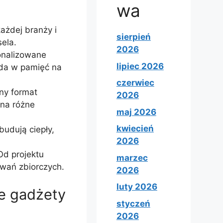
wa
ażdej branży i
sierpień
ela.
2026
nalizowane
lipiec 2026
ada w pamięć na
czerwiec
ny format
2026
 na różne
maj 2026
kwiecień
udują ciepły,
2026
d projektu
marzec
wań zbiorczych.
2026
luty 2026
e gadżety
styczeń
2026