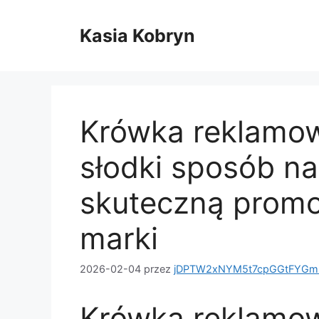
Przejdź
do
Kasia Kobryn
treści
Krówka reklamo
słodki sposób na
skuteczną promo
marki
2026-02-04
przez
jDPTW2xNYM5t7cpGGtFYGm
Krówka reklamo