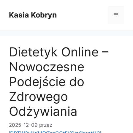
Przejdź
do
Kasia Kobryn
Menu
treści
Dietetyk Online –
Nowoczesne
Podejście do
Zdrowego
Odżywiania
2025-12-09
przez