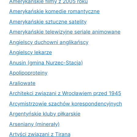
Amerykańskie filmy z 2005 roku
Amerykańskie komedie romantyczne
Amerykańskie sztuczne satelity
Amerykańskie telewizyjne seriale animowane
Angielscy duchowni anglikańscy
Angielscy lekarze
Anusin (gmina Nurzec-Stacja)
Apolipoproteiny
Araliowate
Architekci związani z Wrocławiem przed 1945
Arcymistrzowie szachów korespondencyjnych
Argentyńskie kluby piłkarskie
Arseniany (minerały)
Artyści związani z Tiraną