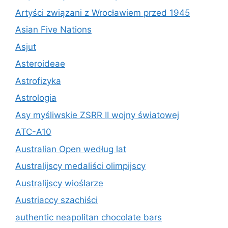
Artyści związani z Wrocławiem przed 1945
Asian Five Nations
Asjut
Asteroideae
Astrofizyka
Astrologia
Asy myśliwskie ZSRR II wojny światowej
ATC-A10
Australian Open według lat
Australijscy medaliści olimpijscy
Australijscy wioślarze
Austriaccy szachiści
authentic neapolitan chocolate bars