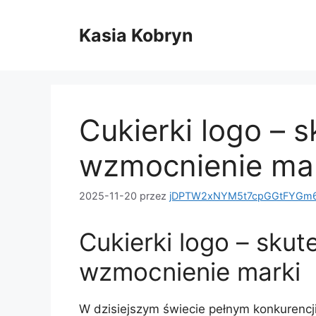
Przejdź
do
Kasia Kobryn
treści
Cukierki logo – 
wzmocnienie ma
2025-11-20
przez
jDPTW2xNYM5t7cpGGtFYGm6
Cukierki logo – sku
wzmocnienie marki
W dzisiejszym świecie pełnym konkurencj