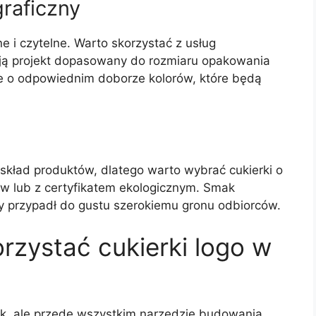
graficzny
e i czytelne. Warto skorzystać z usług
tują projekt dopasowany do rozmiaru opakowania
że o odpowiednim doborze kolorów, które będą
 skład produktów, dlatego warto wybrać cukierki o
ów lub z certyfikatem ekologicznym. Smak
by przypadł do gustu szerokiemu gronu odbiorców.
rzystać cukierki logo w
inek, ale przede wszystkim narzędzie budowania