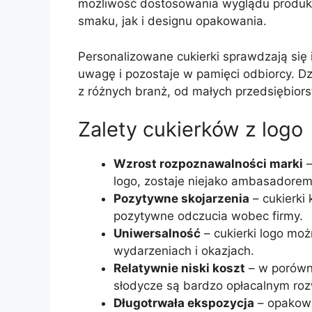
możliwość dostosowania wyglądu produkt
smaku, jak i designu opakowania.
Personalizowane cukierki sprawdzają się i
uwagę i pozostaje w pamięci odbiorcy. D
z różnych branż, od małych przedsiębiors
Zalety cukierków z logo
Wzrost rozpoznawalności marki
–
logo, zostaje niejako ambasadorem
Pozytywne skojarzenia
– cukierki 
pozytywne odczucia wobec firmy.
Uniwersalność
– cukierki logo mo
wydarzeniach i okazjach.
Relatywnie niski koszt
– w porówna
słodycze są bardzo opłacalnym ro
Długotrwała ekspozycja
– opakowa