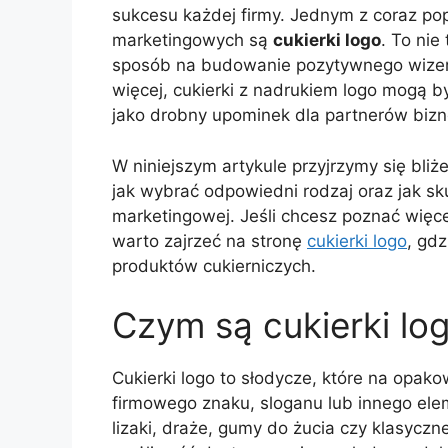
sukcesu każdej firmy. Jednym z coraz po
marketingowych są
cukierki logo
. To nie
sposób na budowanie pozytywnego wizerunk
więcej, cukierki z nadrukiem logo mogą 
jako drobny upominek dla partnerów biz
W niniejszym artykule przyjrzymy się bliże
jak wybrać odpowiedni rodzaj oraz jak sku
marketingowej. Jeśli chcesz poznać więc
warto zajrzeć na stronę
cukierki logo
, gd
produktów cukierniczych.
Czym są cukierki lo
Cukierki logo to słodycze, które na opa
firmowego znaku, sloganu lub innego elem
lizaki, draże, gumy do żucia czy klasycz