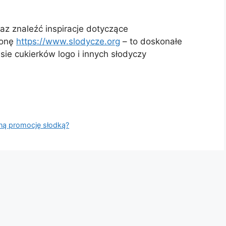
az znaleźć inspiracje dotyczące
ronę
https://www.slodycze.org
– to doskonałe
sie cukierków logo i innych słodyczy
ną promocję słodką?