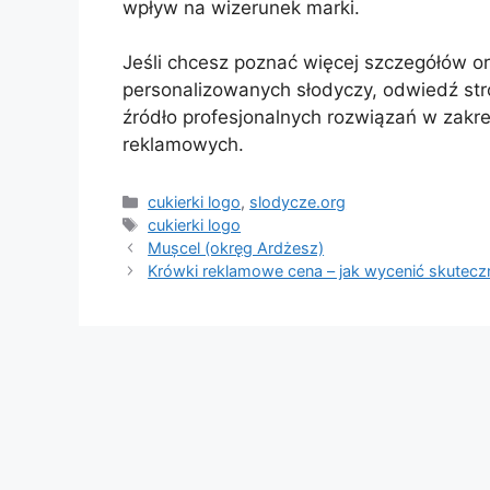
wpływ na wizerunek marki.
Jeśli chcesz poznać więcej szczegółów or
personalizowanych słodyczy, odwiedź st
źródło profesjonalnych rozwiązań w zakre
reklamowych.
Kategorie
cukierki logo
,
slodycze.org
Tagi
cukierki logo
Mușcel (okręg Ardżesz)
Krówki reklamowe cena – jak wycenić skutecz