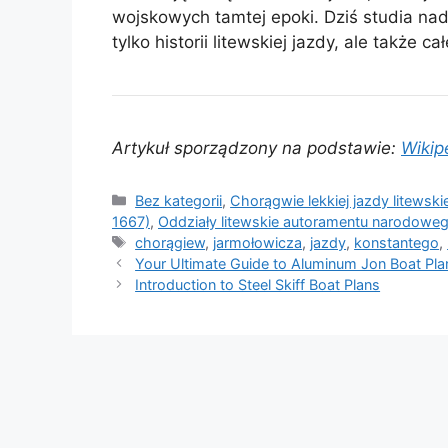
wojskowych tamtej epoki. Dziś studia nad
tylko historii litewskiej jazdy, ale także 
Artykuł sporządzony na podstawie:
Wikip
Kategorie
Bez kategorii
,
Chorągwie lekkiej jazdy litewski
1667)
,
Oddziały litewskie autoramentu narodowe
Tagi
chorągiew
,
jarmołowicza
,
jazdy
,
konstantego
,
Your Ultimate Guide to Aluminum Jon Boat Pla
Introduction to Steel Skiff Boat Plans