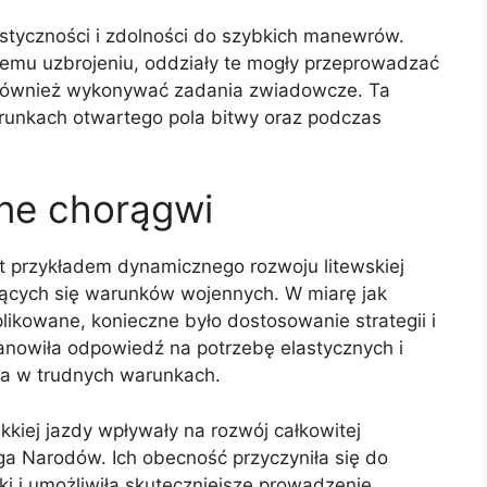
astyczności i zdolności do szybkich manewrów.
iemu uzbrojeniu, oddziały te mogły przeprowadzać
ak również wykonywać zadania zwiadowcze. Ta
runkach otwartego pola bitwy oraz podczas
zne chorągwi
t przykładem dynamicznego rozwoju litewskiej
ających się warunków wojennych. W miarę jak
plikowane, konieczne było dostosowanie strategii i
tanowiła odpowiedź na potrzebę elastycznych i
ia w trudnych warunkach.
kiej jazdy wpływały na rozwój całkowitej
jga Narodów. Ich obecność przyczyniła się do
ki i umożliwiła skuteczniejsze prowadzenie