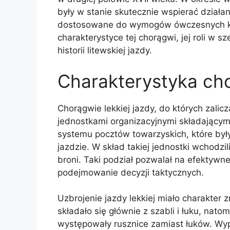
były w stanie skutecznie wspierać działani
dostosowane do wymogów ówczesnych konf
charakterystyce tej chorągwi, jej roli w 
historii litewskiej jazdy.
Charakterystyka cho
Chorągwie lekkiej jazdy, do których zalic
jednostkami organizacyjnymi składającymi
systemu pocztów towarzyskich, które był
jazdzie. W skład takiej jednostki wchodzil
broni. Taki podział pozwalał na efektywn
podejmowanie decyzji taktycznych.
Uzbrojenie jazdy lekkiej miało charakter 
składało się głównie z szabli i łuku, nat
występowały rusznice zamiast łuków. Wyp