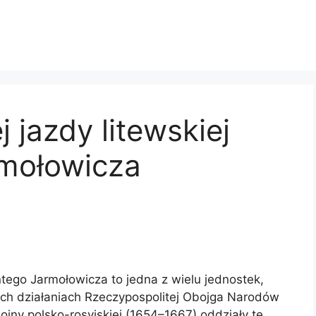
 jazdy litewskiej
mołowicza
ntego Jarmołowicza to jedna z wielu jednostek,
nych działaniach Rzeczypospolitej Obojga Narodów
ojny polsko-rosyjskiej (1654–1667) oddziały te