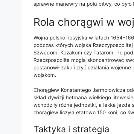
sprawne manewry na polu bitwy, co było 
Rola chorągwi w wojn
Wojna polsko-rosyjska w latach 1654–16
podczas których wojska Rzeczypospolitej
Szwedom, Kozakom czy Tatarom. Po podpi
Rzeczpospolita mogła skoncentrować swoje 
postanowił zakończyć działania wojenne 
wojskom.
Chorągiew Konstantego Jarmołowicza odegr
skład dywizji hetmana wielkiego litewski
wchodziły różne jednostki, a lekka jazda
chorągiew liczyła etatowo 150 koni, co św
Taktyka i strategia