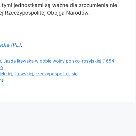
 tymi jednostkami są ważne dla zrozumienia nie
całej Rzeczypospolitej Obojga Narodów.
edia (PL)
.
e
,
Jazda litewska w dobie wojny polsko-rosyjskiej (1654–
go
lekkiej
,
litewskiej
,
rzeczypospolitej
,
się
ns