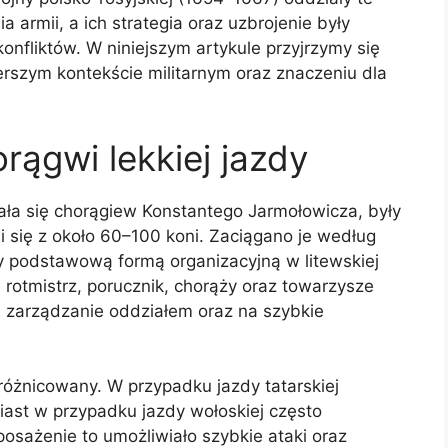
a armii, a ich strategia oraz uzbrojenie były
liktów. W niniejszym artykule przyjrzymy się
szerszym kontekście militarnym oraz znaczeniu dla
rągwi lekkiej jazdy
zała się chorągiew Konstantego Jarmołowicza, były
 się z około 60–100 koni. Zaciągano je według
y podstawową formą organizacyjną w litewskiej
i rotmistrz, porucznik, chorąży oraz towarzysze
e zarządzanie oddziałem oraz na szybkie
zróżnicowany. W przypadku jazdy tatarskiej
omiast w przypadku jazdy wołoskiej często
osażenie to umożliwiało szybkie ataki oraz