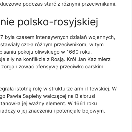
kluczowe podczas starć z różnymi przeciwnikami.
ie polsko-rosyjskiej
67 była czasem intensywnych działań wojennych,
 stawiały czoła różnym przeciwnikom, w tym
saniu pokoju oliwskiego w 1660 roku,
siły na konflikcie z Rosją. Król Jan Kazimierz
i zorganizować ofensywę przeciwko carskim
ała istotną rolę w strukturze armii litewskiej. W
ego Pawła Sapiehy walczącej na Białorusi
 stanowiła jej ważny element. W 1661 roku
iadczy o jej znaczeniu i potencjale bojowym.