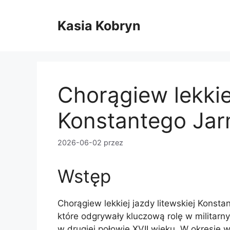
Przejdź
do
Kasia Kobryn
treści
Chorągiew lekkiej
Konstantego Jar
2026-06-02
przez
Wstęp
Chorągiew lekkiej jazdy litewskiej Konsta
które odgrywały kluczową rolę w militar
w drugiej połowie XVII wieku. W okresie w