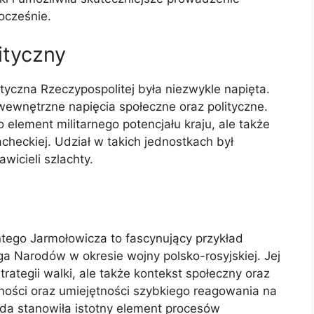
ocześnie.
ityczny
ityczna Rzeczypospolitej była niezwykle napięta.
 wewnętrzne napięcia społeczne oraz polityczne.
o element militarnego potencjału kraju, ale także
acheckiej. Udział w takich jednostkach był
wicieli szlachty.
antego Jarmołowicza to fascynujący przykład
jga Narodów w okresie wojny polsko-rosyjskiej. Jej
 strategii walki, ale także kontekst społeczny oraz
zności oraz umiejętności szybkiego reagowania na
zda stanowiła istotny element procesów