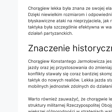
Chorągiew lekka była znana ze swojej el
Dzięki niewielkim rozmiarom i odpowiedn
błyskawiczne ataki na nieprzyjaciela, j
taktyka była szczególnie efektywna w wa
działań partyzanckich.
Znaczenie historyc
Chorągiew Konstantego Jarmołowicza jes
jazdy oraz jej przystosowania do zmieni
konflikty stawały się coraz bardziej skom
taktyk do nowych realiów. Lekka jazda s
mobilnych jednostek zdolnych do działan
Warto również zauważyć, że chorągwie lek
struktury militarnej Rzeczypospolitej Obo
większej różnorodności w strategiach wal