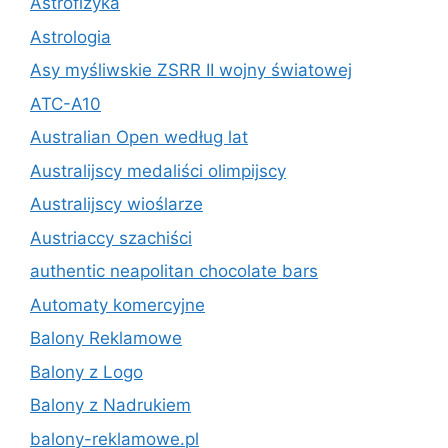
Astrofizyka
Astrologia
Asy myśliwskie ZSRR II wojny światowej
ATC-A10
Australian Open według lat
Australijscy medaliści olimpijscy
Australijscy wioślarze
Austriaccy szachiści
authentic neapolitan chocolate bars
Automaty komercyjne
Balony Reklamowe
Balony z Logo
Balony z Nadrukiem
balony-reklamowe.pl