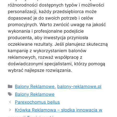
różnorodności dostępnych typów i możliwości
personalizacji, każdy przedsiębiorca może
dopasować je do swoich potrzeb i celów
promocyjnych. Warto zwrócić uwagę na jakość
wykonania i profesjonalne podejście
producenta, aby inwestycja przyniosła
oczekiwane rezultaty. Jeśli planujesz skuteczną
kampanię z wykorzystaniem balonów
reklamowych, rozważ współpracę z
doświadczonymi specjalistami, którzy pomogą
wybrać najlepsze rozwiązania.
Kategorie
Balony Reklamowe
,
balony-reklamowe.pl
Tagi
Balony Reklamowe
Parexochomus bellus
Krówka Reklamowa – słodka innowacja w