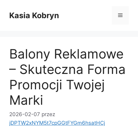
Przejdź
do
Kasia Kobryn
Menu
treści
Balony Reklamowe
– Skuteczna Forma
Promocji Twojej
Marki
2026-02-07
przez
jDPTW2xNYM5t7cpGGtFYGm6hsatHCj