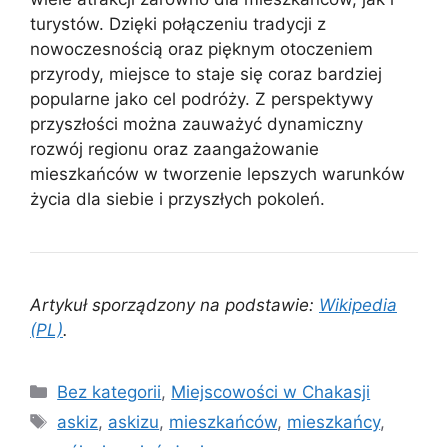
turystów. Dzięki połączeniu tradycji z
nowoczesnością oraz pięknym otoczeniem
przyrody, miejsce to staje się coraz bardziej
popularne jako cel podróży. Z perspektywy
przyszłości można zauważyć dynamiczny
rozwój regionu oraz zaangażowanie
mieszkańców w tworzenie lepszych warunków
życia dla siebie i przyszłych pokoleń.
Artykuł sporządzony na podstawie:
Wikipedia
(PL)
.
Kategorie
Bez kategorii
,
Miejscowości w Chakasji
Tagi
askiz
,
askizu
,
mieszkańców
,
mieszkańcy
,