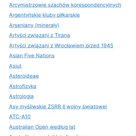
Arcymistrzowie szachów korespondencyjnych
Argentyńskie kluby piłkarskie
Arseniany (minerały)
Artyści związani z Tiraną
Artyści związani z Wrocławiem przed 1945
Asian Five Nations
Asjut
Asteroideae
Astrofizyka
Astrologia
Asy myśliwskie ZSRR II wojny światowej
ATC-A10
Australian Open według lat