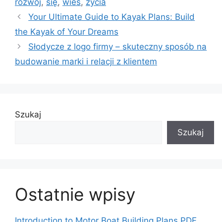
rozwój
,
się
,
wieś
,
życia
Your Ultimate Guide to Kayak Plans: Build
the Kayak of Your Dreams
Słodycze z logo firmy – skuteczny sposób na
budowanie marki i relacji z klientem
Szukaj
Szukaj
Ostatnie wpisy
Introduction to Motor Boat Building Plans PDF