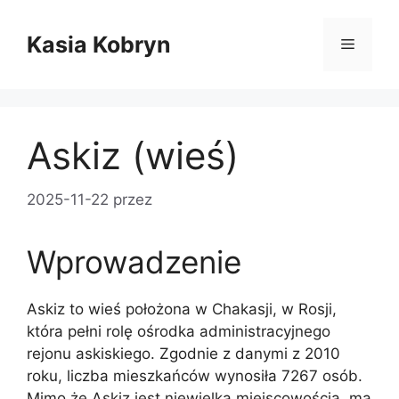
Przejdź
do
Kasia Kobryn
Menu
treści
Askiz (wieś)
2025-11-22
przez
Wprowadzenie
Askiz to wieś położona w Chakasji, w Rosji,
która pełni rolę ośrodka administracyjnego
rejonu askiskiego. Zgodnie z danymi z 2010
roku, liczba mieszkańców wynosiła 7267 osób.
Mimo że Askiz jest niewielką miejscowością, ma