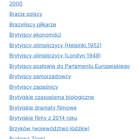
2000
Bracia polscy
Brazylijscy piłkarze
Brytyjscy ekonomiści
Brytyjscy olimpijczycy (Helsinki 1952)
Brytyjscy olimpijczycy (Londyn 1948)
Brytyjscy posłowie do Parlamentu Europejskiego
Brytyjscy samorządowcy
Brytyjscy zapaśnicy
Brytyjskie czasopisma biologiczne
Brytyjskie dramaty filmowe
Brytyjskie filmy z 2014 roku
Brzyków (województwo łódzkie)
Budowa Ziemi