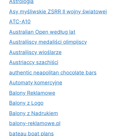
Astrologia
Asy myśliwskie ZSRR II wojny światowej
ATC-A10
Australian Open według lat
Australijscy medaliści olimpijscy
Australijscy wioślarze
Austriaccy szachiści
authentic neapolitan chocolate bars
Automaty komercyjne
Balony Reklamowe
Balony z Logo
Balony z Nadrukiem
balony-reklamowe.pl
bateau boat plans