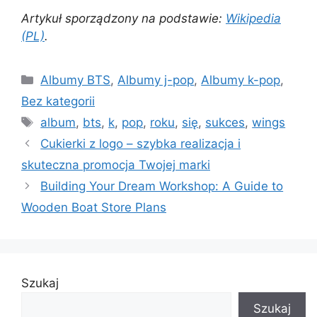
Artykuł sporządzony na podstawie:
Wikipedia
(PL)
.
Kategorie
Albumy BTS
,
Albumy j-pop
,
Albumy k-pop
,
Bez kategorii
Tagi
album
,
bts
,
k
,
pop
,
roku
,
się
,
sukces
,
wings
Cukierki z logo – szybka realizacja i
skuteczna promocja Twojej marki
Building Your Dream Workshop: A Guide to
Wooden Boat Store Plans
Szukaj
Szukaj