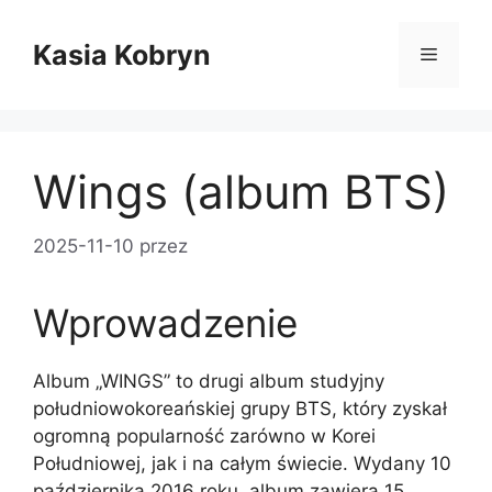
Przejdź
do
Kasia Kobryn
Menu
treści
Wings (album BTS)
2025-11-10
przez
Wprowadzenie
Album „WINGS” to drugi album studyjny
południowokoreańskiej grupy BTS, który zyskał
ogromną popularność zarówno w Korei
Południowej, jak i na całym świecie. Wydany 10
października 2016 roku, album zawiera 15