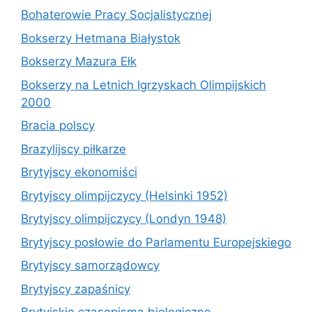
Bohaterowie Pracy Socjalistycznej
Bokserzy Hetmana Białystok
Bokserzy Mazura Ełk
Bokserzy na Letnich Igrzyskach Olimpijskich
2000
Bracia polscy
Brazylijscy piłkarze
Brytyjscy ekonomiści
Brytyjscy olimpijczycy (Helsinki 1952)
Brytyjscy olimpijczycy (Londyn 1948)
Brytyjscy posłowie do Parlamentu Europejskiego
Brytyjscy samorządowcy
Brytyjscy zapaśnicy