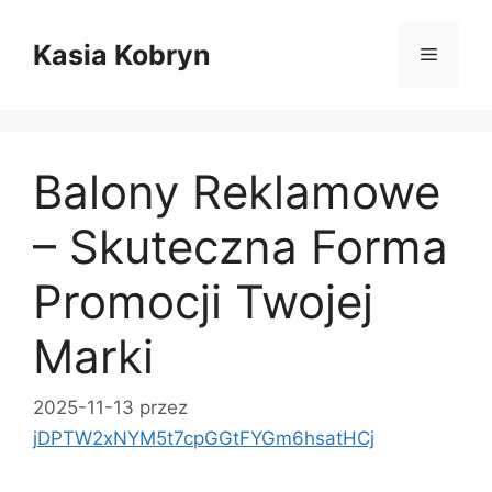
Przejdź
do
Kasia Kobryn
Menu
treści
Balony Reklamowe
– Skuteczna Forma
Promocji Twojej
Marki
2025-11-13
przez
jDPTW2xNYM5t7cpGGtFYGm6hsatHCj